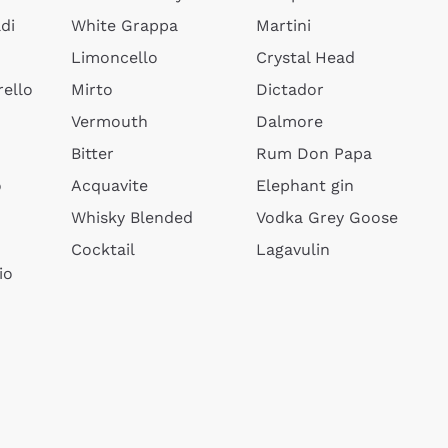
di
White Grappa
Martini
Limoncello
Crystal Head
ello
Mirto
Dictador
Vermouth
Dalmore
Bitter
Rum Don Papa
o
Acquavite
Elephant gin
Whisky Blended
Vodka Grey Goose
Cocktail
Lagavulin
io