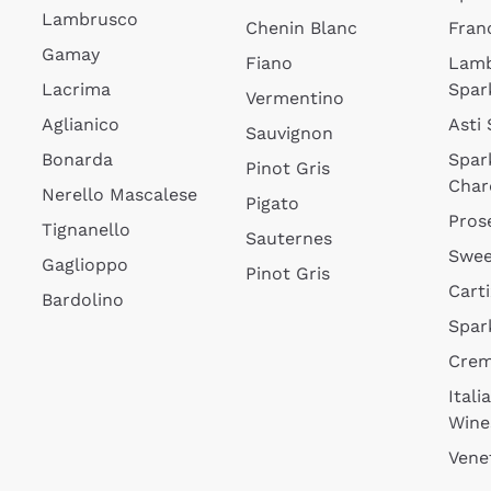
Lambrusco
Chenin Blanc
Fran
Gamay
Fiano
Lam
Lacrima
Spar
Vermentino
Aglianico
Asti
Sauvignon
Bonarda
Spar
Pinot Gris
Char
Nerello Mascalese
Pigato
Pros
Tignanello
Sauternes
Swee
Gaglioppo
Pinot Gris
Cart
Bardolino
Spar
Cre
Itali
Wine
Vene