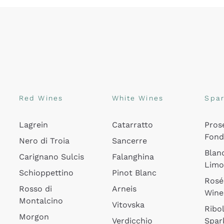
Red Wines
White Wines
Spar
Lagrein
Catarratto
Pros
Fon
Nero di Troia
Sancerre
Blan
Carignano Sulcis
Falanghina
Lim
Schioppettino
Pinot Blanc
Rosé
Rosso di
Arneis
Wine
Montalcino
Vitovska
Ribol
Morgon
Verdicchio
Spar