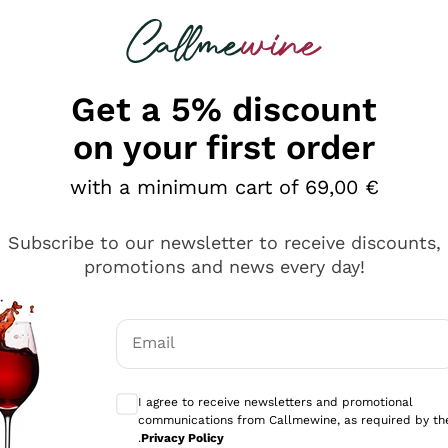
 looking for
Champagne
Sparkling Wines
Al
Get a 5% discount
on your first order
with a minimum cart of 69,00 €
Subscribe to our newsletter to receive discounts,
promotions and news every day!
Email
Optional consents to receive communicati
I agree to receive newsletters and promotional
communications from Callmewine, as required by th
tanti prodotti diversi e con un ampio range di prezzo. Le 
.
Privacy Policy