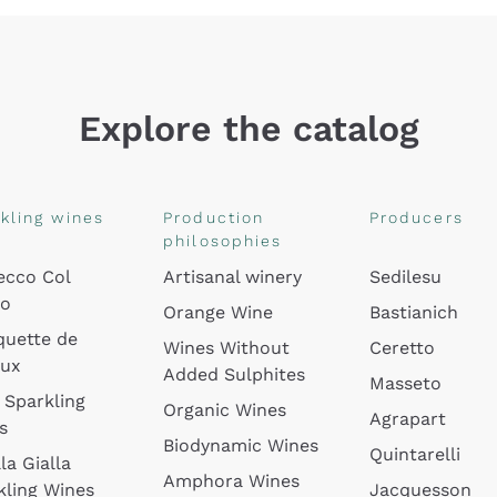
Explore the catalog
kling wines
Production
Producers
philosophies
ecco Col
Artisanal winery
Sedilesu
do
Orange Wine
Bastianich
quette de
Wines Without
Ceretto
oux
Added Sulphites
Masseto
 Sparkling
Organic Wines
Agrapart
s
Biodynamic Wines
Quintarelli
la Gialla
Amphora Wines
kling Wines
Jacquesson