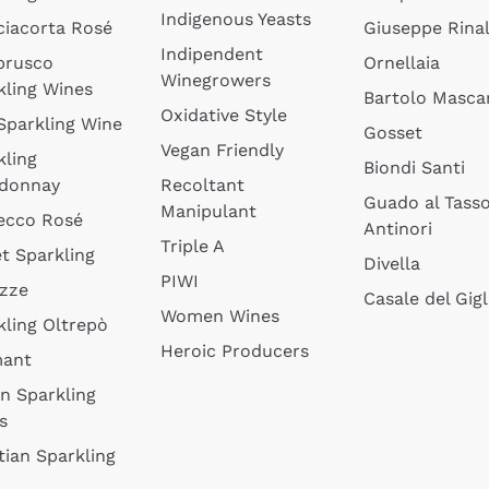
Indigenous Yeasts
ciacorta Rosé
Giuseppe Rinal
Indipendent
brusco
Ornellaia
Winegrowers
kling Wines
Bartolo Mascar
Oxidative Style
 Sparkling Wine
Gosset
Vegan Friendly
kling
Biondi Santi
donnay
Recoltant
Guado al Tass
Manipulant
ecco Rosé
Antinori
Triple A
t Sparkling
Divella
PIWI
izze
Casale del Gigl
Women Wines
kling Oltrepò
Heroic Producers
mant
an Sparkling
s
tian Sparkling