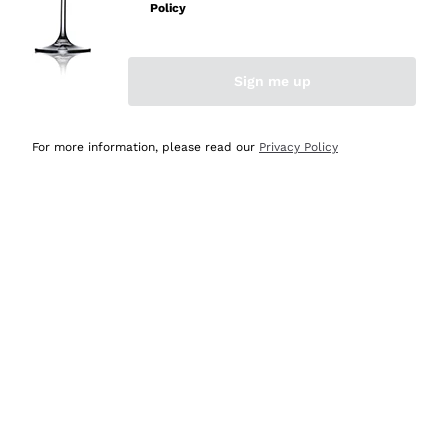
Policy
Acquirente verificato
Sign me up
Ieri
Semplice nell'uso, puntuali e veloci.
For more information, please read our
Privacy Policy
Acquirente verificato
Ieri
Ottima come sempre!
Acquirente verificato
2 Giorni Fa
Buona esperienza
Acquirente verificato