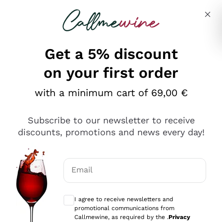
Skip to content
Describe what you are looking for
Get a 5% discount
on your first order
Ottimo
with a minimum cart of 69,00 €
4,5
/5
2.551
Subscribe to our newsletter to receive
recensioni
discounts, promotions and news every day!
Le nostre recensioni a 4 e 5 stelle.
Clicca qui per leggerle tutte >
Email
Precedente
Successivo
Optional consents to receive communicat
I agree to receive newsletters and
Oggi
promotional communications from
Perfetti e attenti al cliente
Callmewine, as required by the .
Privacy