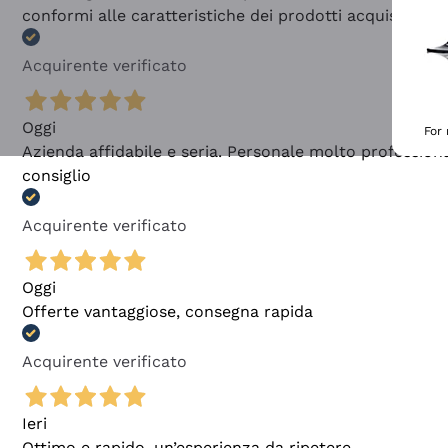
conformi alle caratteristiche dei prodotti acquistati
Acquirente verificato
Oggi
For
Azienda affidabile e seria. Personale molto profession
consiglio
Acquirente verificato
Oggi
Offerte vantaggiose, consegna rapida
Acquirente verificato
Ieri
Ottimo e rapido, un’esperienza da ripetere