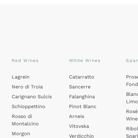
Red Wines
White Wines
Spar
Lagrein
Catarratto
Pros
Fon
Nero di Troia
Sancerre
Blan
Carignano Sulcis
Falanghina
Lim
Schioppettino
Pinot Blanc
Rosé
Rosso di
Arneis
Wine
Montalcino
Vitovska
Ribol
Morgon
Verdicchio
Spar