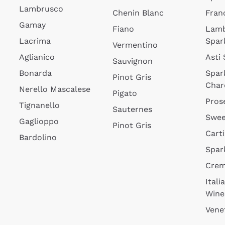
Lambrusco
Chenin Blanc
Fran
Gamay
Fiano
Lam
Lacrima
Spar
Vermentino
Aglianico
Asti
Sauvignon
Bonarda
Spar
Pinot Gris
Char
Nerello Mascalese
Pigato
Pros
Tignanello
Sauternes
Swee
Gaglioppo
Pinot Gris
Cart
Bardolino
Spar
Cre
Itali
Wine
Vene