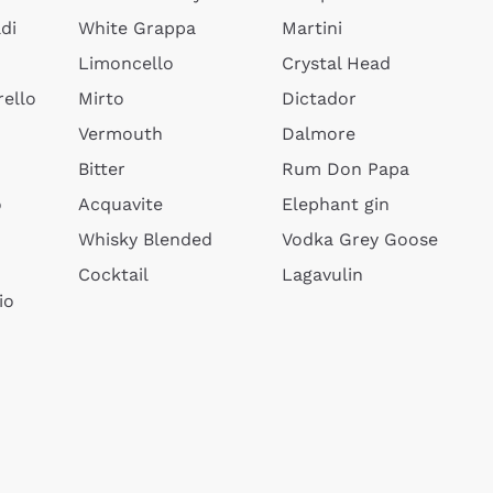
di
White Grappa
Martini
Limoncello
Crystal Head
ello
Mirto
Dictador
Vermouth
Dalmore
Bitter
Rum Don Papa
o
Acquavite
Elephant gin
Whisky Blended
Vodka Grey Goose
Cocktail
Lagavulin
io