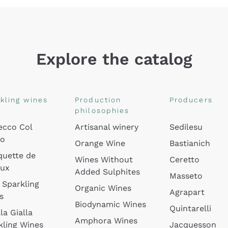
Explore the catalog
kling wines
Production
Producers
philosophies
ecco Col
Artisanal winery
Sedilesu
do
Orange Wine
Bastianich
quette de
Wines Without
Ceretto
oux
Added Sulphites
Masseto
 Sparkling
Organic Wines
Agrapart
s
Biodynamic Wines
Quintarelli
la Gialla
Amphora Wines
kling Wines
Jacquesson