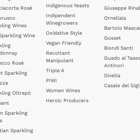
Indigenous Yeasts
ciacorta Rosé
Giuseppe Rinal
Indipendent
brusco
Ornellaia
Winegrowers
kling Wines
Bartolo Mascar
Oxidative Style
 Sparkling Wine
Gosset
Vegan Friendly
kling
Biondi Santi
donnay
Recoltant
Guado al Tass
Manipulant
ecco Rosé
Antinori
Triple A
t Sparkling
Divella
PIWI
izze
Casale del Gigl
Women Wines
kling Oltrepò
Heroic Producers
mant
an Sparkling
s
tian Sparkling