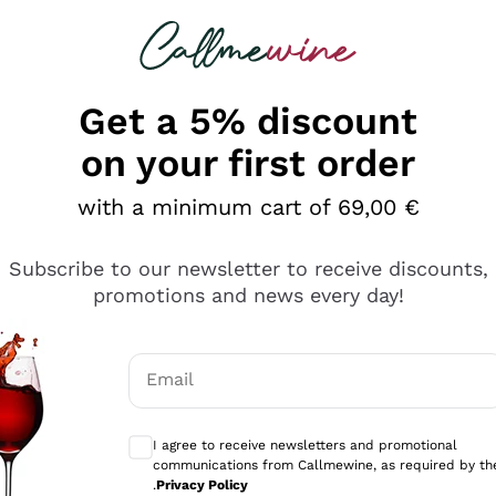
 looking for
Champagne
Sparkling Wines
Al
Get a 5% discount
on your first order
with a minimum cart of 69,00 €
Subscribe to our newsletter to receive discounts,
promotions and news every day!
Email
Optional consents to receive communicati
I agree to receive newsletters and promotional
communications from Callmewine, as required by th
tanti prodotti diversi e con un ampio range di prezzo. Le 
.
Privacy Policy