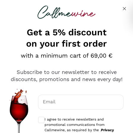
Skip to content
Describe what you are looking for
Get a 5% discount
on your first order
Ottimo
with a minimum cart of 69,00 €
4,5
/5
2.559
Subscribe to our newsletter to receive
recensioni
discounts, promotions and news every day!
Le nostre recensioni a 4 e 5 stelle.
Clicca qui per leggerle tutte >
Email
Precedente
Successivo
Optional consents to receive communicat
I agree to receive newsletters and
Oggi
promotional communications from
Il catalogo offre moltissime possibilità di scelta tra tanti
Callmewine, as required by the .
Privacy