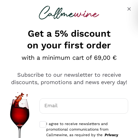
Skip to content
Describe what you are looking for
Get a 5% discount
on your first order
Ottimo
with a minimum cart of 69,00 €
4,5
/5
2.566
Subscribe to our newsletter to receive
recensioni
discounts, promotions and news every day!
Le nostre recensioni a 4 e 5 stelle.
Clicca qui per leggerle tutte >
Email
Precedente
Successivo
Optional consents to receive communicat
I agree to receive newsletters and
2 Giorni Fa
promotional communications from
Ordine tutto ok, niente da dire a riguardo. Il sito in se
Callmewine, as required by the .
Privacy