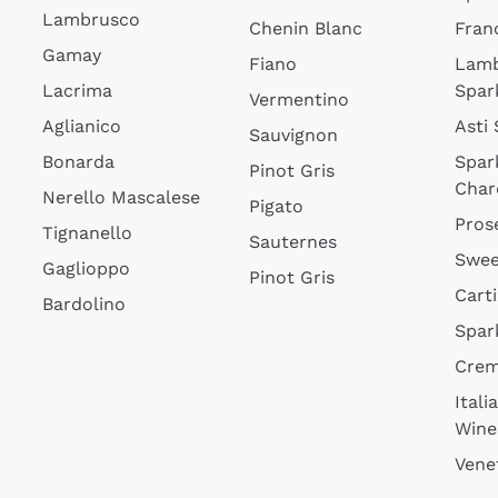
Lambrusco
Chenin Blanc
Fran
Gamay
Fiano
Lam
Lacrima
Spar
Vermentino
Aglianico
Asti
Sauvignon
Bonarda
Spar
Pinot Gris
Char
Nerello Mascalese
Pigato
Pros
Tignanello
Sauternes
Swee
Gaglioppo
Pinot Gris
Cart
Bardolino
Spar
Cre
Itali
Wine
Vene