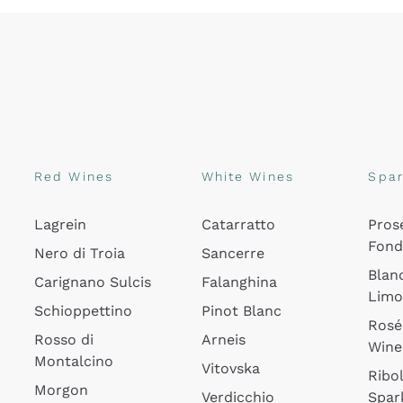
Red Wines
White Wines
Spar
Lagrein
Catarratto
Pros
Fon
Nero di Troia
Sancerre
Blan
Carignano Sulcis
Falanghina
Lim
Schioppettino
Pinot Blanc
Rosé
Rosso di
Arneis
Wine
Montalcino
Vitovska
Ribol
Morgon
Verdicchio
Spar