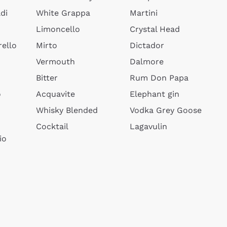
di
White Grappa
Martini
Limoncello
Crystal Head
ello
Mirto
Dictador
Vermouth
Dalmore
Bitter
Rum Don Papa
o
Acquavite
Elephant gin
Whisky Blended
Vodka Grey Goose
Cocktail
Lagavulin
io