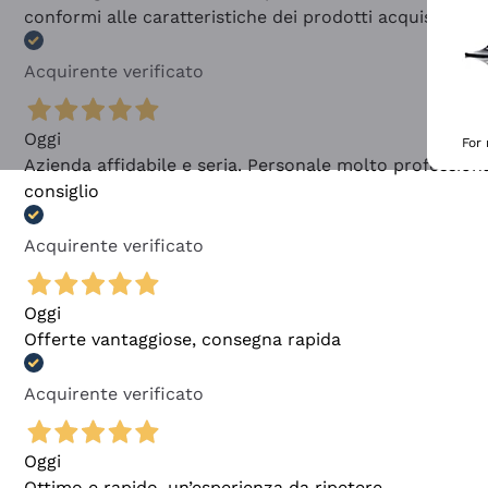
conformi alle caratteristiche dei prodotti acquistati
Acquirente verificato
Oggi
For
Azienda affidabile e seria. Personale molto profession
consiglio
Acquirente verificato
Oggi
Offerte vantaggiose, consegna rapida
Acquirente verificato
Oggi
Ottimo e rapido, un’esperienza da ripetere