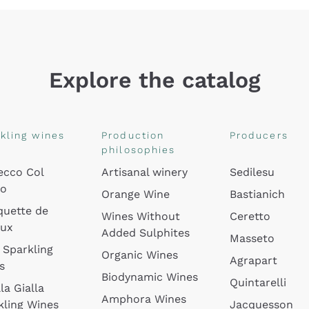
Explore the catalog
kling wines
Production
Producers
philosophies
ecco Col
Artisanal winery
Sedilesu
do
Orange Wine
Bastianich
quette de
Wines Without
Ceretto
oux
Added Sulphites
Masseto
 Sparkling
Organic Wines
Agrapart
s
Biodynamic Wines
Quintarelli
la Gialla
Amphora Wines
kling Wines
Jacquesson