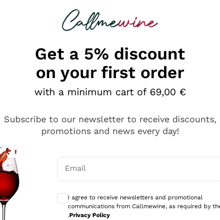
 looking for
Champagne
Sparkling Wines
Al
Get a 5% discount
on your first order
with a minimum cart of 69,00 €
Subscribe to our newsletter to receive discounts,
promotions and news every day!
Email
Optional consents to receive communicati
I agree to receive newsletters and promotional
communications from Callmewine, as required by th
tanti prodotti diversi e con un ampio range di prezzo. Le 
.
Privacy Policy