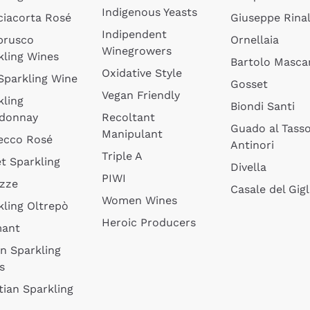
Indigenous Yeasts
ciacorta Rosé
Giuseppe Rinal
Indipendent
brusco
Ornellaia
Winegrowers
kling Wines
Bartolo Mascar
Oxidative Style
 Sparkling Wine
Gosset
Vegan Friendly
kling
Biondi Santi
donnay
Recoltant
Guado al Tass
Manipulant
ecco Rosé
Antinori
Triple A
t Sparkling
Divella
PIWI
izze
Casale del Gigl
Women Wines
kling Oltrepò
Heroic Producers
mant
an Sparkling
s
tian Sparkling