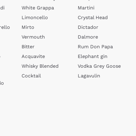
di
White Grappa
Martini
Limoncello
Crystal Head
ello
Mirto
Dictador
Vermouth
Dalmore
Bitter
Rum Don Papa
o
Acquavite
Elephant gin
Whisky Blended
Vodka Grey Goose
Cocktail
Lagavulin
io