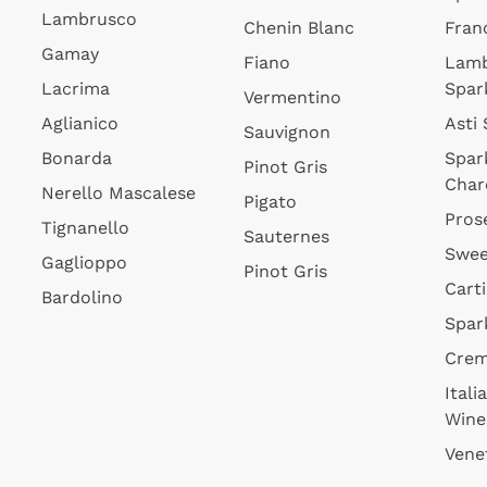
Lambrusco
Chenin Blanc
Fran
Gamay
Fiano
Lam
Lacrima
Spar
Vermentino
Aglianico
Asti
Sauvignon
Bonarda
Spar
Pinot Gris
Char
Nerello Mascalese
Pigato
Pros
Tignanello
Sauternes
Swee
Gaglioppo
Pinot Gris
Cart
Bardolino
Spar
Cre
Itali
Wine
Vene