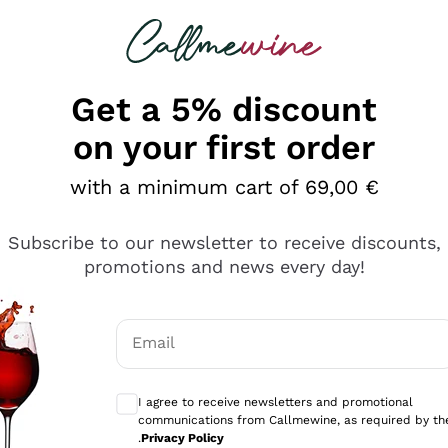
 looking for
Champagne
Sparkling Wines
Al
Get a 5% discount
on your first order
with a minimum cart of 69,00 €
Subscribe to our newsletter to receive discounts,
promotions and news every day!
Email
Optional consents to receive communicati
I agree to receive newsletters and promotional
communications from Callmewine, as required by th
tanti prodotti diversi e con un ampio range di prezzo. Le 
.
Privacy Policy