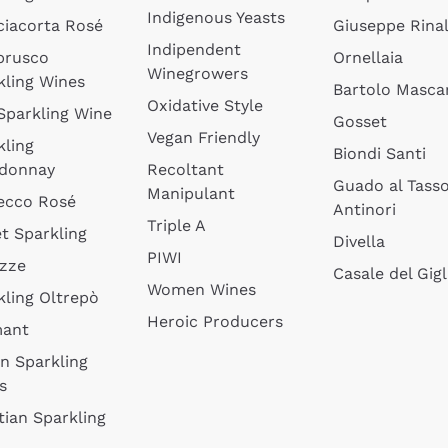
Indigenous Yeasts
ciacorta Rosé
Giuseppe Rinal
Indipendent
brusco
Ornellaia
Winegrowers
kling Wines
Bartolo Mascar
Oxidative Style
 Sparkling Wine
Gosset
Vegan Friendly
kling
Biondi Santi
donnay
Recoltant
Guado al Tass
Manipulant
ecco Rosé
Antinori
Triple A
t Sparkling
Divella
PIWI
izze
Casale del Gigl
Women Wines
kling Oltrepò
Heroic Producers
mant
an Sparkling
s
tian Sparkling