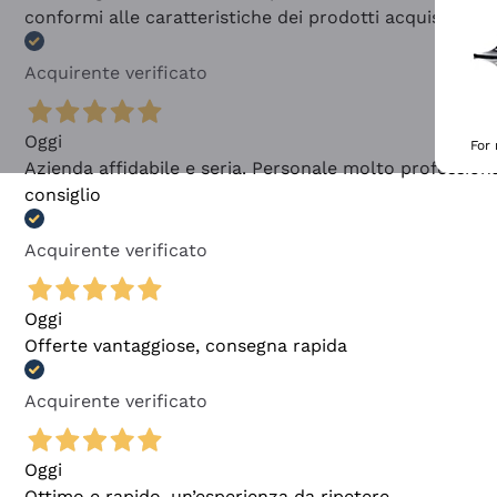
conformi alle caratteristiche dei prodotti acquistati
Acquirente verificato
Oggi
For
Azienda affidabile e seria. Personale molto profession
consiglio
Acquirente verificato
Oggi
Offerte vantaggiose, consegna rapida
Acquirente verificato
Oggi
Ottimo e rapido, un’esperienza da ripetere