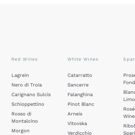
Red Wines
White Wines
Spar
Lagrein
Catarratto
Pros
Fon
Nero di Troia
Sancerre
Blan
Carignano Sulcis
Falanghina
Lim
Schioppettino
Pinot Blanc
Rosé
Rosso di
Arneis
Wine
Montalcino
Vitovska
Ribol
Morgon
Verdicchio
Spar