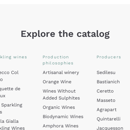
Explore the catalog
kling wines
Production
Producers
philosophies
ecco Col
Artisanal winery
Sedilesu
do
Orange Wine
Bastianich
quette de
Wines Without
Ceretto
oux
Added Sulphites
Masseto
 Sparkling
Organic Wines
Agrapart
s
Biodynamic Wines
Quintarelli
la Gialla
Amphora Wines
kling Wines
Jacquesson