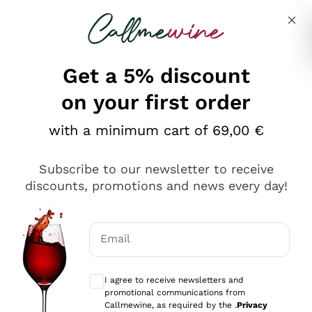
Skip to content
Describe what you are looking for
Get a 5% discount
on your first order
Ottimo
with a minimum cart of 69,00 €
4,5
/5
2.567
Subscribe to our newsletter to receive
recensioni
discounts, promotions and news every day!
Le nostre recensioni a 4 e 5 stelle.
Clicca qui per leggerle tutte >
Email
Precedente
Successivo
Optional consents to receive communicat
I agree to receive newsletters and
Oggi
promotional communications from
Ottimo servizio!
Callmewine, as required by the .
Privacy