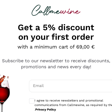
 looking for
Champagne
Sparkling Wines
Al
Get a 5% discount
on your first order
with a minimum cart of 69,00 €
Subscribe to our newsletter to receive discounts,
promotions and news every day!
Email
Optional consents to receive communicati
I agree to receive newsletters and promotional
communications from Callmewine, as required by th
tanti prodotti diversi e con un ampio range di prezzo. Le 
.
Privacy Policy