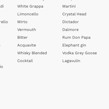
di
White Grappa
Martini
Limoncello
Crystal Head
ello
Mirto
Dictador
Vermouth
Dalmore
Bitter
Rum Don Papa
o
Acquavite
Elephant gin
Whisky Blended
Vodka Grey Goose
Cocktail
Lagavulin
io