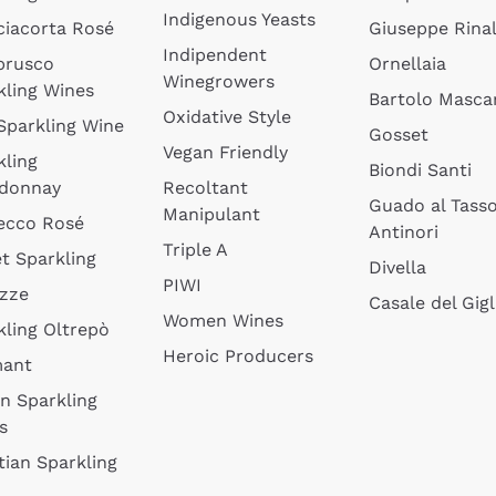
Indigenous Yeasts
ciacorta Rosé
Giuseppe Rinal
Indipendent
brusco
Ornellaia
Winegrowers
kling Wines
Bartolo Mascar
Oxidative Style
 Sparkling Wine
Gosset
Vegan Friendly
kling
Biondi Santi
donnay
Recoltant
Guado al Tass
Manipulant
ecco Rosé
Antinori
Triple A
t Sparkling
Divella
PIWI
izze
Casale del Gigl
Women Wines
kling Oltrepò
Heroic Producers
mant
an Sparkling
s
tian Sparkling