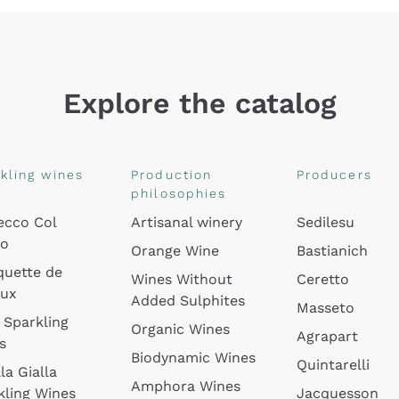
Explore the catalog
kling wines
Production
Producers
philosophies
ecco Col
Artisanal winery
Sedilesu
do
Orange Wine
Bastianich
quette de
Wines Without
Ceretto
oux
Added Sulphites
Masseto
 Sparkling
Organic Wines
Agrapart
s
Biodynamic Wines
Quintarelli
la Gialla
Amphora Wines
kling Wines
Jacquesson