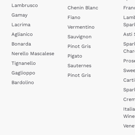
Lambrusco
Chenin Blanc
Fran
Gamay
Fiano
Lam
Lacrima
Spar
Vermentino
Aglianico
Asti
Sauvignon
Bonarda
Spar
Pinot Gris
Char
Nerello Mascalese
Pigato
Pros
Tignanello
Sauternes
Swee
Gaglioppo
Pinot Gris
Cart
Bardolino
Spar
Cre
Itali
Wine
Vene