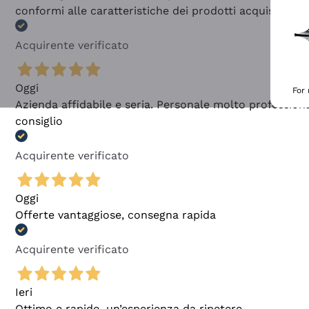
conformi alle caratteristiche dei prodotti acquistati
Acquirente verificato
Oggi
For
Azienda affidabile e seria. Personale molto profession
consiglio
Acquirente verificato
Oggi
Offerte vantaggiose, consegna rapida
Acquirente verificato
Ieri
Ottimo e rapido, un’esperienza da ripetere