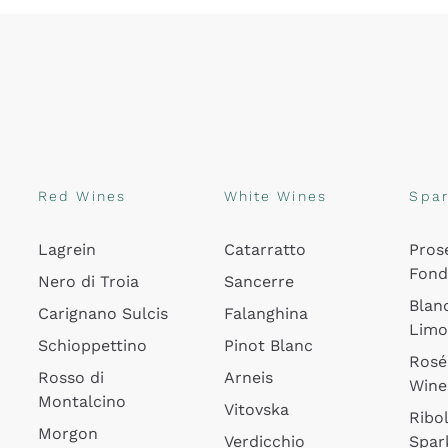
Red Wines
White Wines
Spar
Lagrein
Catarratto
Pros
Fon
Nero di Troia
Sancerre
Blan
Carignano Sulcis
Falanghina
Lim
Schioppettino
Pinot Blanc
Rosé
Rosso di
Arneis
Wine
Montalcino
Vitovska
Ribol
Morgon
Verdicchio
Spar