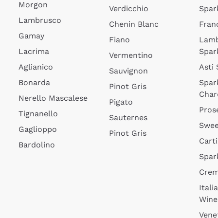
Morgon
Verdicchio
Spar
Lambrusco
Chenin Blanc
Fran
Gamay
Fiano
Lam
Lacrima
Spar
Vermentino
Aglianico
Asti
Sauvignon
Bonarda
Spar
Pinot Gris
Char
Nerello Mascalese
Pigato
Pros
Tignanello
Sauternes
Swee
Gaglioppo
Pinot Gris
Cart
Bardolino
Spar
Cre
Itali
Wine
Vene