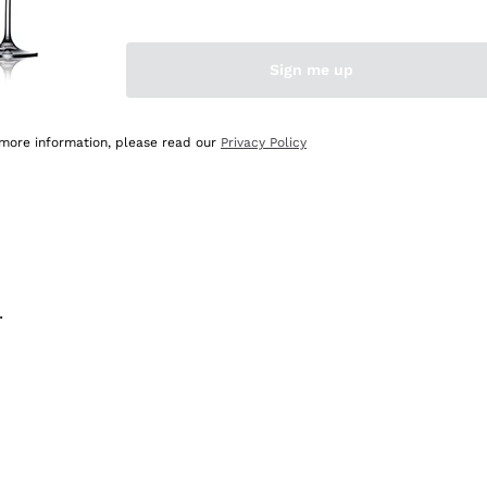
na e lo consiglio! 👍
Sign me up
 more information, please read our
Privacy Policy
.