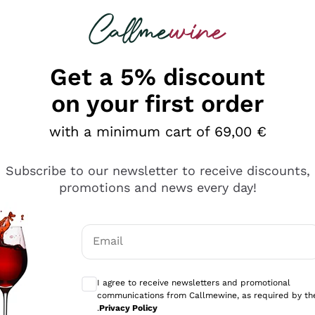
 looking for
Champagne
Sparkling Wines
Al
Get a 5% discount
on your first order
with a minimum cart of 69,00 €
Subscribe to our newsletter to receive discounts,
promotions and news every day!
Email
Optional consents to receive communicati
I agree to receive newsletters and promotional
communications from Callmewine, as required by th
se non è male ma secondo me ci sono alternative che hanno p
.
Privacy Policy