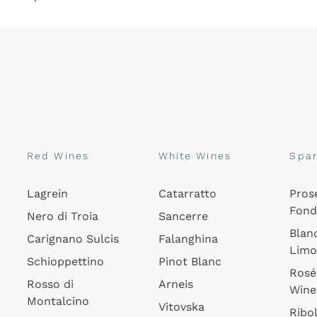
Red Wines
White Wines
Spar
Lagrein
Catarratto
Pros
Fon
Nero di Troia
Sancerre
Blan
Carignano Sulcis
Falanghina
Lim
Schioppettino
Pinot Blanc
Rosé
Rosso di
Arneis
Wine
Montalcino
Vitovska
Ribol