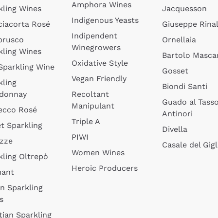
Amphora Wines
kling Wines
Jacquesson
Indigenous Yeasts
ciacorta Rosé
Giuseppe Rinal
Indipendent
brusco
Ornellaia
Winegrowers
kling Wines
Bartolo Mascar
Oxidative Style
 Sparkling Wine
Gosset
Vegan Friendly
kling
Biondi Santi
donnay
Recoltant
Guado al Tass
Manipulant
ecco Rosé
Antinori
Triple A
t Sparkling
Divella
PIWI
izze
Casale del Gigl
Women Wines
kling Oltrepò
Heroic Producers
mant
an Sparkling
s
tian Sparkling