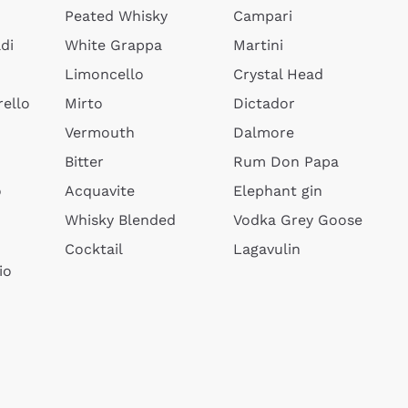
Peated Whisky
Campari
di
White Grappa
Martini
Limoncello
Crystal Head
ello
Mirto
Dictador
Vermouth
Dalmore
Bitter
Rum Don Papa
o
Acquavite
Elephant gin
Whisky Blended
Vodka Grey Goose
Cocktail
Lagavulin
io