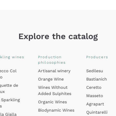
Explore the catalog
kling wines
Production
Producers
philosophies
ecco Col
Artisanal winery
Sedilesu
do
Orange Wine
Bastianich
quette de
Wines Without
Ceretto
oux
Added Sulphites
Masseto
 Sparkling
Organic Wines
Agrapart
s
Biodynamic Wines
Quintarelli
la Gialla