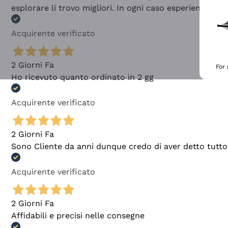
esplorare li trovo migliori. In ogni caso esperienza buo
Acquirente verificato
2 Giorni Fa
For
Ho ricevuto quanto ordinato in 2 gg
Acquirente verificato
2 Giorni Fa
Sono Cliente da anni dunque credo di aver detto tutto
Acquirente verificato
2 Giorni Fa
Affidabili e precisi nelle consegne