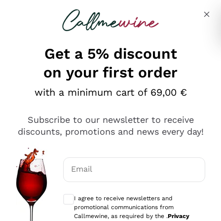
Skip to content
Describe what you are looking for
Get a 5% discount
on your first order
Ottimo
with a minimum cart of 69,00 €
4,5
/5
2.566
Subscribe to our newsletter to receive
recensioni
discounts, promotions and news every day!
Le nostre recensioni a 4 e 5 stelle.
Clicca qui per leggerle tutte >
Email
Precedente
Successivo
Optional consents to receive communicat
I agree to receive newsletters and
Oggi
promotional communications from
Ordine tutto ok, niente da dire a riguardo. Il sito in se
Callmewine, as required by the .
Privacy