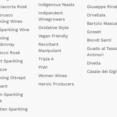
Indigenous Yeasts
ciacorta Rosé
Giuseppe Rinal
Indipendent
brusco
Ornellaia
Winegrowers
kling Wines
Bartolo Mascar
Oxidative Style
 Sparkling Wine
Gosset
Vegan Friendly
kling
Biondi Santi
donnay
Recoltant
Guado al Tass
Manipulant
ecco Rosé
Antinori
Triple A
t Sparkling
Divella
PIWI
izze
Casale del Gigl
Women Wines
kling Oltrepò
Heroic Producers
mant
an Sparkling
s
tian Sparkling