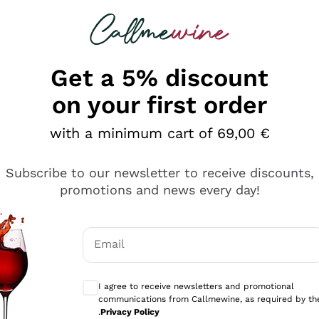
 looking for
Champagne
Sparkling Wines
Al
Get a 5% discount
on your first order
with a minimum cart of 69,00 €
Subscribe to our newsletter to receive discounts,
promotions and news every day!
Email
Optional consents to receive communicati
I agree to receive newsletters and promotional
communications from Callmewine, as required by th
tanti prodotti diversi e con un ampio range di prezzo. Le 
.
Privacy Policy