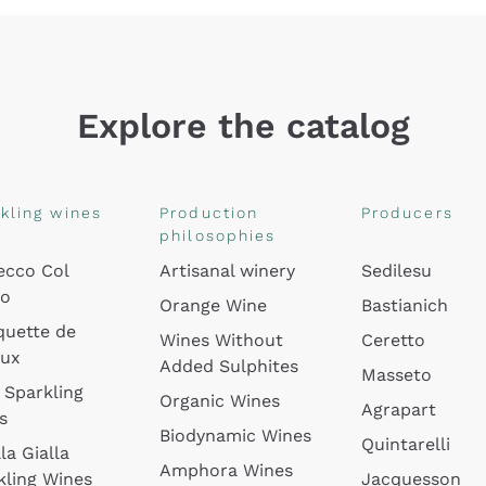
Explore the catalog
kling wines
Production
Producers
philosophies
ecco Col
Artisanal winery
Sedilesu
do
Orange Wine
Bastianich
quette de
Wines Without
Ceretto
oux
Added Sulphites
Masseto
 Sparkling
Organic Wines
Agrapart
s
Biodynamic Wines
Quintarelli
la Gialla
Amphora Wines
kling Wines
Jacquesson