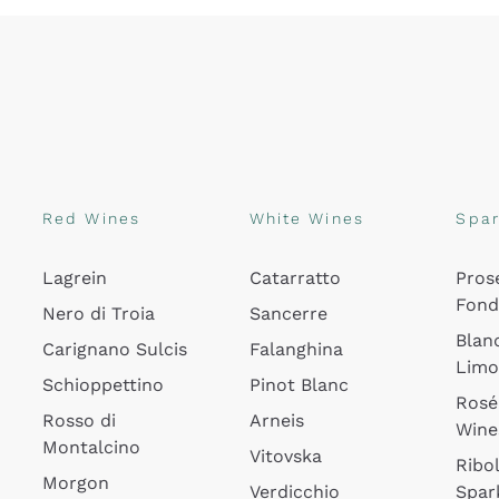
Red Wines
White Wines
Spar
Lagrein
Catarratto
Pros
Fon
Nero di Troia
Sancerre
Blan
Carignano Sulcis
Falanghina
Lim
Schioppettino
Pinot Blanc
Rosé
Rosso di
Arneis
Wine
Montalcino
Vitovska
Ribol
Morgon
Verdicchio
Spar