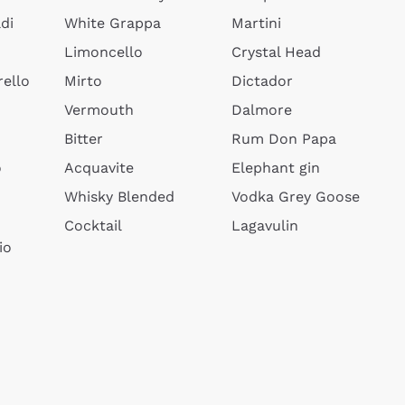
di
White Grappa
Martini
Limoncello
Crystal Head
ello
Mirto
Dictador
Vermouth
Dalmore
Bitter
Rum Don Papa
o
Acquavite
Elephant gin
Whisky Blended
Vodka Grey Goose
Cocktail
Lagavulin
io