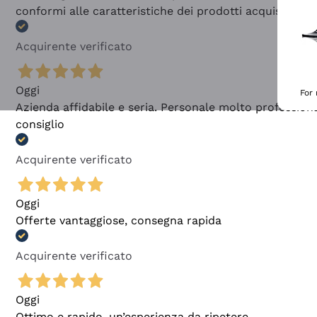
conformi alle caratteristiche dei prodotti acquistati
Acquirente verificato
Oggi
For
Azienda affidabile e seria. Personale molto profession
consiglio
Acquirente verificato
Oggi
Offerte vantaggiose, consegna rapida
Acquirente verificato
Oggi
Ottimo e rapido, un’esperienza da ripetere