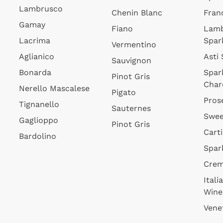
Lambrusco
Chenin Blanc
Fran
Gamay
Fiano
Lam
Lacrima
Spar
Vermentino
Aglianico
Asti
Sauvignon
Bonarda
Spar
Pinot Gris
Char
Nerello Mascalese
Pigato
Pros
Tignanello
Sauternes
Swee
Gaglioppo
Pinot Gris
Cart
Bardolino
Spar
Cre
Itali
Wine
Vene