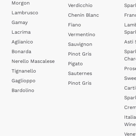
Morgon
Verdicchio
Spar
Lambrusco
Chenin Blanc
Fran
Gamay
Fiano
Lam
Lacrima
Spar
Vermentino
Aglianico
Asti
Sauvignon
Bonarda
Spar
Pinot Gris
Char
Nerello Mascalese
Pigato
Pros
Tignanello
Sauternes
Swee
Gaglioppo
Pinot Gris
Cart
Bardolino
Spar
Cre
Itali
Wine
Vene