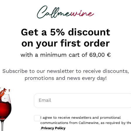
 looking for
Champagne
Sparkling Wines
Al
Get a 5% discount
on your first order
with a minimum cart of 69,00 €
Subscribe to our newsletter to receive discounts,
promotions and news every day!
Email
Optional consents to receive communicati
I agree to receive newsletters and promotional
communications from Callmewine, as required by th
se non è male ma secondo me ci sono alternative che hanno p
.
Privacy Policy