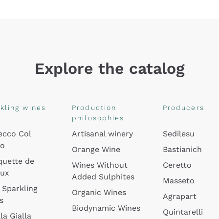
Explore the catalog
kling wines
Production
Producers
philosophies
ecco Col
Artisanal winery
Sedilesu
do
Orange Wine
Bastianich
quette de
Wines Without
Ceretto
oux
Added Sulphites
Masseto
 Sparkling
Organic Wines
Agrapart
s
Biodynamic Wines
Quintarelli
la Gialla