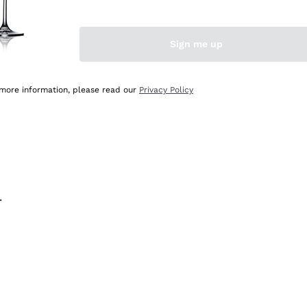
na e lo consiglio! 👍
Sign me up
 more information, please read our
Privacy Policy
.