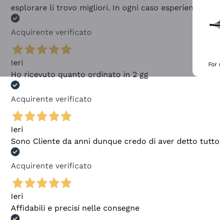
esplorare li trovo migliori. In ogni caso esperienza buo
Acquirente verificato
Ieri
For
Ho ricevuto quanto ordinato in 2 gg
Acquirente verificato
Ieri
Sono Cliente da anni dunque credo di aver detto tutto
Acquirente verificato
Ieri
Affidabili e precisi nelle consegne