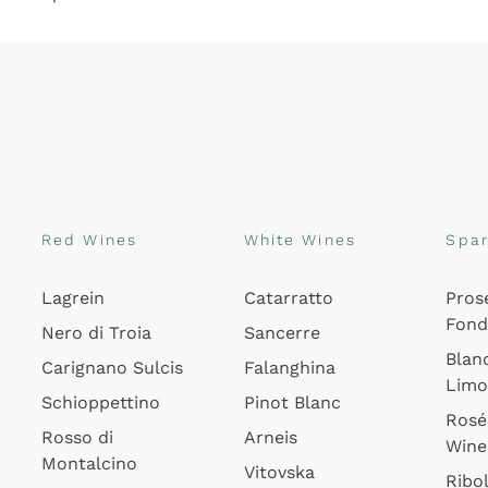
Red Wines
White Wines
Spar
Lagrein
Catarratto
Pros
Fon
Nero di Troia
Sancerre
Blan
Carignano Sulcis
Falanghina
Lim
Schioppettino
Pinot Blanc
Rosé
Rosso di
Arneis
Wine
Montalcino
Vitovska
Ribol