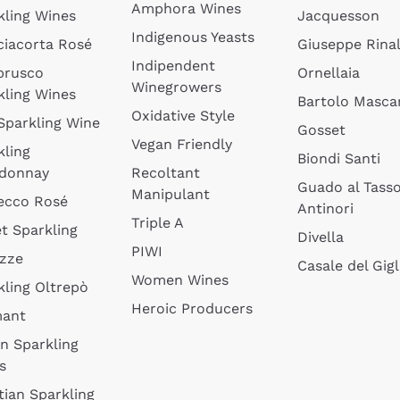
Amphora Wines
kling Wines
Jacquesson
Indigenous Yeasts
ciacorta Rosé
Giuseppe Rinal
Indipendent
brusco
Ornellaia
Winegrowers
kling Wines
Bartolo Mascar
Oxidative Style
 Sparkling Wine
Gosset
Vegan Friendly
kling
Biondi Santi
donnay
Recoltant
Guado al Tass
Manipulant
ecco Rosé
Antinori
Triple A
t Sparkling
Divella
PIWI
izze
Casale del Gigl
Women Wines
kling Oltrepò
Heroic Producers
mant
an Sparkling
s
tian Sparkling