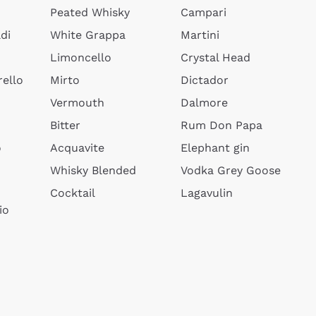
Peated Whisky
Campari
di
White Grappa
Martini
Limoncello
Crystal Head
ello
Mirto
Dictador
Vermouth
Dalmore
Bitter
Rum Don Papa
o
Acquavite
Elephant gin
Whisky Blended
Vodka Grey Goose
Cocktail
Lagavulin
io