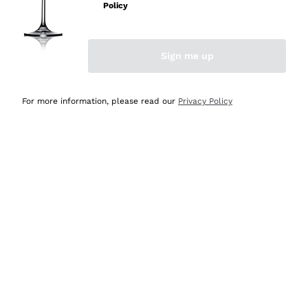
professionalità
Policy
Acquirente verificato
Sign me up
Ieri
Seri affidabili
For more information, please read our
Privacy Policy
Acquirente verificato
Ieri
Il catalogo offre moltissime possibilità di scelta tra tanti
prodotti diversi e con un ampio range di prezzo. Le
indicazioni dei consulenti sono estremamente chiare e
conformi alle caratteristiche dei prodotti acquistati
Acquirente verificato