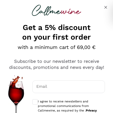
Skip to content
Describe what you are looking for
Get a 5% discount
on your first order
Ottimo
with a minimum cart of 69,00 €
4,5
/5
2.561
Subscribe to our newsletter to receive
recensioni
discounts, promotions and news every day!
Le nostre recensioni a 4 e 5 stelle.
Clicca qui per leggerle tutte >
Email
Precedente
Successivo
Optional consents to receive communicat
I agree to receive newsletters and
Oggi
promotional communications from
Acquisto semplice nelle modalità, gestito con rapidità e
Callmewine, as required by the .
Privacy