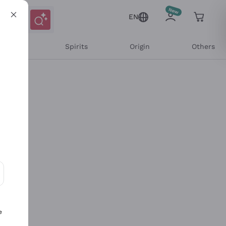
EN
l Wines
Spirits
Origin
Others
ons and personalized offers
e