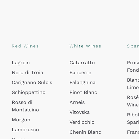
Red Wines
White Wines
Spar
Lagrein
Catarratto
Pros
Fon
Nero di Troia
Sancerre
Blan
Carignano Sulcis
Falanghina
Lim
Schioppettino
Pinot Blanc
Rosé
Rosso di
Arneis
Wine
Montalcino
Vitovska
Ribol
Morgon
Verdicchio
Spar
Lambrusco
Chenin Blanc
Fran