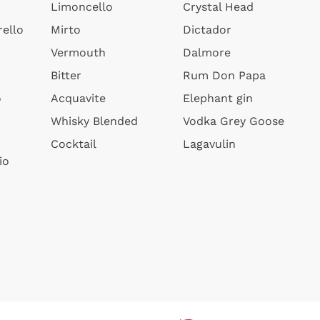
Limoncello
Crystal Head
ello
Mirto
Dictador
Vermouth
Dalmore
Bitter
Rum Don Papa
o
Acquavite
Elephant gin
Whisky Blended
Vodka Grey Goose
Cocktail
Lagavulin
io