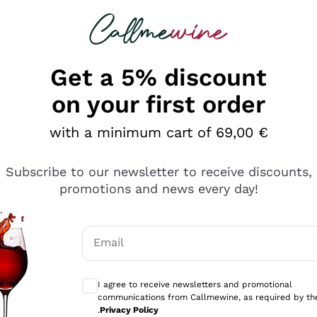
 looking for
Champagne
Sparkling Wines
Al
Get a 5% discount
on your first order
with a minimum cart of 69,00 €
Subscribe to our newsletter to receive discounts,
promotions and news every day!
Email
Optional consents to receive communicati
I agree to receive newsletters and promotional
communications from Callmewine, as required by th
sima
.
Privacy Policy