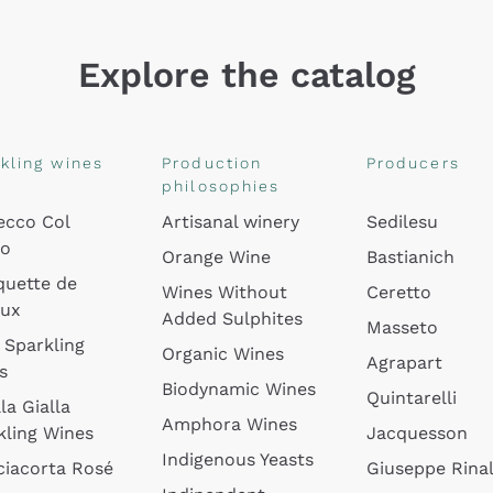
Explore the catalog
kling wines
Production
Producers
philosophies
ecco Col
Artisanal winery
Sedilesu
do
Orange Wine
Bastianich
quette de
Wines Without
Ceretto
oux
Added Sulphites
Masseto
 Sparkling
Organic Wines
Agrapart
s
Biodynamic Wines
Quintarelli
la Gialla
Amphora Wines
kling Wines
Jacquesson
Indigenous Yeasts
ciacorta Rosé
Giuseppe Rinal