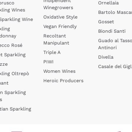
Indipendent
brusco
Ornellaia
Winegrowers
kling Wines
Bartolo Mascar
Oxidative Style
 Sparkling Wine
Gosset
Vegan Friendly
kling
Biondi Santi
donnay
Recoltant
Guado al Tass
Manipulant
ecco Rosé
Antinori
Triple A
t Sparkling
Divella
PIWI
izze
Casale del Gigl
Women Wines
kling Oltrepò
Heroic Producers
mant
an Sparkling
s
tian Sparkling