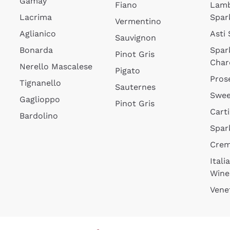
Gamay
Fiano
Lam
Lacrima
Spar
Vermentino
Aglianico
Asti
Sauvignon
Bonarda
Spar
Pinot Gris
Char
Nerello Mascalese
Pigato
Pros
Tignanello
Sauternes
Swee
Gaglioppo
Pinot Gris
Cart
Bardolino
Spar
Cre
Itali
Wine
Vene