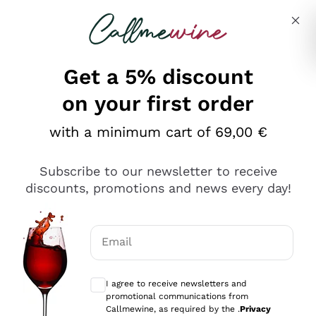
Skip to content
Describe what you are looking for
Get a 5% discount
on your first order
Ottimo
with a minimum cart of 69,00 €
4,5
/5
2.559
Subscribe to our newsletter to receive
recensioni
discounts, promotions and news every day!
Le nostre recensioni a 4 e 5 stelle.
Clicca qui per leggerle tutte >
Email
Precedente
Successivo
Optional consents to receive communicat
I agree to receive newsletters and
Oggi
promotional communications from
Il catalogo offre moltissime possibilità di scelta tra tanti
Callmewine, as required by the .
Privacy