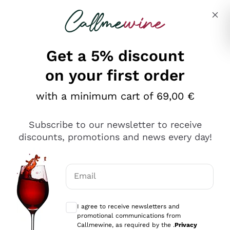
Skip to content
Describe what you are looking for
Get a 5% discount
on your first order
Ottimo
with a minimum cart of 69,00 €
4,5
/5
2.566
Subscribe to our newsletter to receive
recensioni
discounts, promotions and news every day!
Le nostre recensioni a 4 e 5 stelle.
Clicca qui per leggerle tutte >
Email
Precedente
Successivo
Optional consents to receive communicat
I agree to receive newsletters and
Oggi
promotional communications from
Ordine tutto ok, niente da dire a riguardo. Il sito in se
Callmewine, as required by the .
Privacy