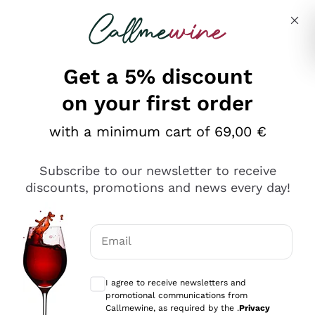
Skip to content
Describe what you are looking for
Get a 5% discount
on your first order
Ottimo
with a minimum cart of 69,00 €
4,5
/5
2.561
Subscribe to our newsletter to receive
recensioni
discounts, promotions and news every day!
Le nostre recensioni a 4 e 5 stelle.
Clicca qui per leggerle tutte >
Email
Precedente
Successivo
Optional consents to receive communicat
I agree to receive newsletters and
Oggi
promotional communications from
Acquisto semplice nelle modalità, gestito con rapidità e
Callmewine, as required by the .
Privacy