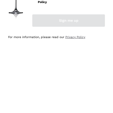
professionalità
Policy
Acquirente verificato
Sign me up
Oggi
Seri affidabili
For more information, please read our
Privacy Policy
Acquirente verificato
Ieri
Il catalogo offre moltissime possibilità di scelta tra tanti
prodotti diversi e con un ampio range di prezzo. Le
indicazioni dei consulenti sono estremamente chiare e
conformi alle caratteristiche dei prodotti acquistati
Acquirente verificato