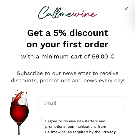
Skip to content
Describe what you are looking for
Get a 5% discount
on your first order
Ottimo
with a minimum cart of 69,00 €
4,5
/5
2.551
Subscribe to our newsletter to receive
recensioni
discounts, promotions and news every day!
Le nostre recensioni a 4 e 5 stelle.
Clicca qui per leggerle tutte >
Email
Precedente
Successivo
Optional consents to receive communicat
I agree to receive newsletters and
Oggi
promotional communications from
Perfetti e attenti al cliente
Callmewine, as required by the .
Privacy