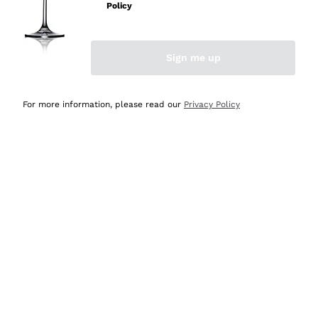
Policy
Acquirente verificato
Sign me up
Ieri
Semplice nell'uso, puntuali e veloci.
For more information, please read our
Privacy Policy
Acquirente verificato
Ieri
Ottima come sempre!
Acquirente verificato
2 Giorni Fa
Buona esperienza
Acquirente verificato