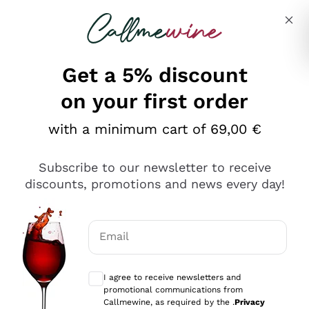
Skip to content
Describe what you are looking for
Get a 5% discount
on your first order
Ottimo
with a minimum cart of 69,00 €
4,5
/5
2.561
Subscribe to our newsletter to receive
recensioni
discounts, promotions and news every day!
Le nostre recensioni a 4 e 5 stelle.
Clicca qui per leggerle tutte >
Email
Precedente
Successivo
Optional consents to receive communicat
I agree to receive newsletters and
Oggi
promotional communications from
Acquisto semplice nelle modalità, gestito con rapidità e
Callmewine, as required by the .
Privacy