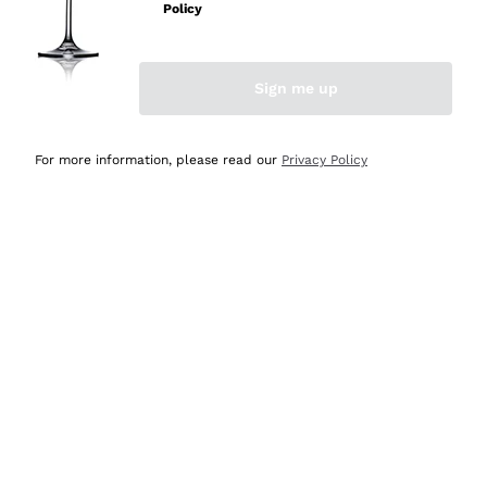
professionalità
Policy
Acquirente verificato
Sign me up
Oggi
Seri affidabili
For more information, please read our
Privacy Policy
Acquirente verificato
Ieri
Il catalogo offre moltissime possibilità di scelta tra tanti
prodotti diversi e con un ampio range di prezzo. Le
indicazioni dei consulenti sono estremamente chiare e
conformi alle caratteristiche dei prodotti acquistati
Acquirente verificato