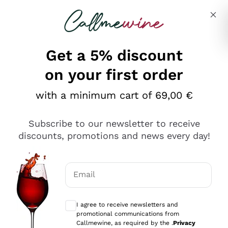
Skip to content
Describe what you are looking for
Get a 5% discount
on your first order
Ottimo
with a minimum cart of 69,00 €
4,5
/5
2.566
Subscribe to our newsletter to receive
recensioni
discounts, promotions and news every day!
Le nostre recensioni a 4 e 5 stelle.
Clicca qui per leggerle tutte >
Email
Precedente
Successivo
Optional consents to receive communicat
I agree to receive newsletters and
Ieri
promotional communications from
Ordine tutto ok, niente da dire a riguardo. Il sito in se
Callmewine, as required by the .
Privacy