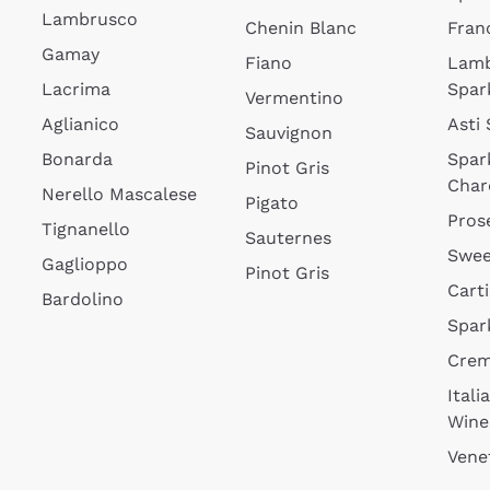
Lambrusco
Chenin Blanc
Fran
Gamay
Fiano
Lam
Lacrima
Spar
Vermentino
Aglianico
Asti
Sauvignon
Bonarda
Spar
Pinot Gris
Char
Nerello Mascalese
Pigato
Pros
Tignanello
Sauternes
Swee
Gaglioppo
Pinot Gris
Cart
Bardolino
Spar
Cre
Itali
Wine
Vene