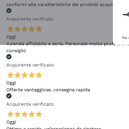
conformi alle caratteristiche dei prodotti acquistati
Acquirente verificato
Oggi
For
Azienda affidabile e seria. Personale molto profession
consiglio
Acquirente verificato
Oggi
Offerte vantaggiose, consegna rapida
Acquirente verificato
Oggi
Ottimo e rapido, un’esperienza da ripetere