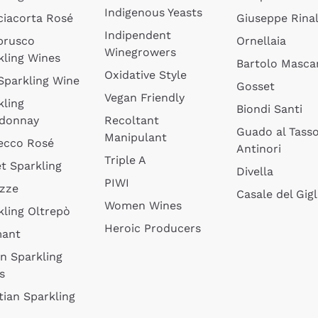
Indigenous Yeasts
ciacorta Rosé
Giuseppe Rinal
Indipendent
brusco
Ornellaia
Winegrowers
kling Wines
Bartolo Mascar
Oxidative Style
 Sparkling Wine
Gosset
Vegan Friendly
kling
Biondi Santi
donnay
Recoltant
Guado al Tass
Manipulant
ecco Rosé
Antinori
Triple A
t Sparkling
Divella
PIWI
izze
Casale del Gigl
Women Wines
kling Oltrepò
Heroic Producers
mant
an Sparkling
s
tian Sparkling