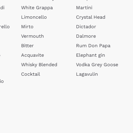
di
White Grappa
Martini
Limoncello
Crystal Head
ello
Mirto
Dictador
Vermouth
Dalmore
Bitter
Rum Don Papa
o
Acquavite
Elephant gin
Whisky Blended
Vodka Grey Goose
Cocktail
Lagavulin
io