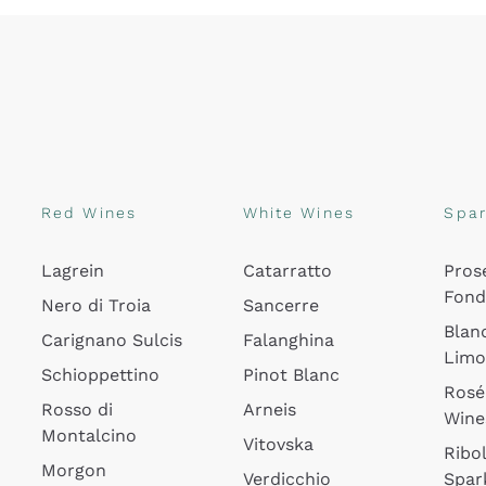
Red Wines
White Wines
Spar
Lagrein
Catarratto
Pros
Fon
Nero di Troia
Sancerre
Blan
Carignano Sulcis
Falanghina
Lim
Schioppettino
Pinot Blanc
Rosé
Rosso di
Arneis
Wine
Montalcino
Vitovska
Ribol
Morgon
Verdicchio
Spar