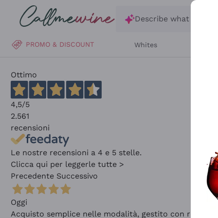
Skip to content
Describe what you are
PROMO & DISCOUNT
Whites
Reds
Ottimo
4,5
/5
2.561
recensioni
Le nostre recensioni a 4 e 5 stelle.
Clicca qui per leggerle tutte >
Precedente
Successivo
Oggi
Acquisto semplice nelle modalità, gestito con rapidità 