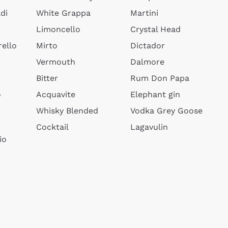
di
White Grappa
Martini
Limoncello
Crystal Head
ello
Mirto
Dictador
Vermouth
Dalmore
Bitter
Rum Don Papa
o
Acquavite
Elephant gin
Whisky Blended
Vodka Grey Goose
Cocktail
Lagavulin
io