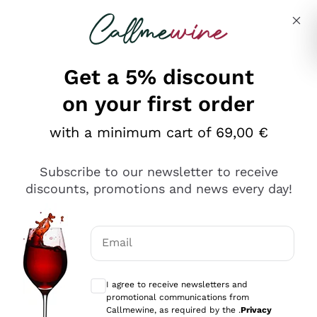
Skip to content
Describe what you are looking for
Get a 5% discount
on your first order
Ottimo
with a minimum cart of 69,00 €
4,5
/5
2.559
Subscribe to our newsletter to receive
recensioni
discounts, promotions and news every day!
Le nostre recensioni a 4 e 5 stelle.
Clicca qui per leggerle tutte >
Email
Precedente
Successivo
Optional consents to receive communicat
I agree to receive newsletters and
Oggi
promotional communications from
Il catalogo offre moltissime possibilità di scelta tra tanti
Callmewine, as required by the .
Privacy