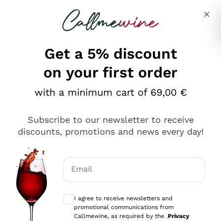
Skip to content
Describe what you are looking for
Get a 5% discount
on your first order
Ottimo
with a minimum cart of 69,00 €
4,5
/5
2.566
Subscribe to our newsletter to receive
recensioni
discounts, promotions and news every day!
Le nostre recensioni a 4 e 5 stelle.
Clicca qui per leggerle tutte >
Email
Precedente
Successivo
Optional consents to receive communicat
I agree to receive newsletters and
Oggi
promotional communications from
Ordine tutto ok, niente da dire a riguardo. Il sito in se
Callmewine, as required by the .
Privacy