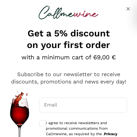
Skip to content
Describe what you are looking for
Get a 5% discount
on your first order
Ottimo
with a minimum cart of 69,00 €
4,5
/5
2.559
Subscribe to our newsletter to receive
recensioni
discounts, promotions and news every day!
Le nostre recensioni a 4 e 5 stelle.
Clicca qui per leggerle tutte >
Email
Precedente
Successivo
Optional consents to receive communicat
I agree to receive newsletters and
Oggi
promotional communications from
Il catalogo offre moltissime possibilità di scelta tra tanti
Callmewine, as required by the .
Privacy