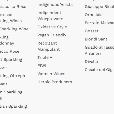
Indigenous Yeasts
ciacorta Rosé
Giuseppe Rinal
Indipendent
brusco
Ornellaia
Winegrowers
kling Wines
Bartolo Mascar
Oxidative Style
 Sparkling Wine
Gosset
Vegan Friendly
kling
Biondi Santi
donnay
Recoltant
Guado al Tass
Manipulant
ecco Rosé
Antinori
Triple A
t Sparkling
Divella
PIWI
izze
Casale del Gigl
Women Wines
kling Oltrepò
Heroic Producers
mant
an Sparkling
s
tian Sparkling