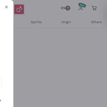
EN
l Wines
Spirits
Origin
Others
ons and personalized offers
e