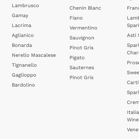
Lambrusco
Chenin Blanc
Fran
Gamay
Fiano
Lam
Lacrima
Spar
Vermentino
Aglianico
Asti
Sauvignon
Bonarda
Spar
Pinot Gris
Char
Nerello Mascalese
Pigato
Pros
Tignanello
Sauternes
Swee
Gaglioppo
Pinot Gris
Cart
Bardolino
Spar
Cre
Itali
Wine
Vene