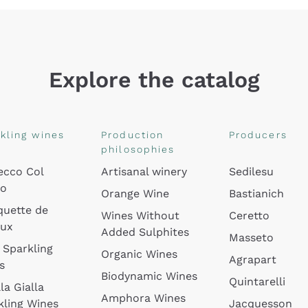
Explore the catalog
kling wines
Production
Producers
philosophies
ecco Col
Artisanal winery
Sedilesu
do
Orange Wine
Bastianich
quette de
Wines Without
Ceretto
oux
Added Sulphites
Masseto
 Sparkling
Organic Wines
Agrapart
s
Biodynamic Wines
Quintarelli
la Gialla
Amphora Wines
kling Wines
Jacquesson