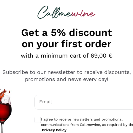
 looking for
Champagne
Sparkling Wines
Al
Get a 5% discount
on your first order
with a minimum cart of 69,00 €
Subscribe to our newsletter to receive discounts,
promotions and news every day!
Email
Optional consents to receive communicati
I agree to receive newsletters and promotional
communications from Callmewine, as required by th
e professionalità
.
Privacy Policy