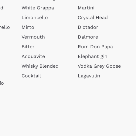
di
White Grappa
Martini
Limoncello
Crystal Head
ello
Mirto
Dictador
Vermouth
Dalmore
Bitter
Rum Don Papa
o
Acquavite
Elephant gin
Whisky Blended
Vodka Grey Goose
Cocktail
Lagavulin
io