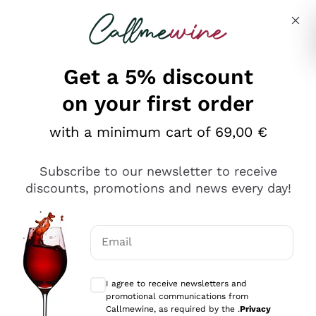
Skip to content
Describe what you are looking for
Get a 5% discount
on your first order
Ottimo
with a minimum cart of 69,00 €
4,5
/5
2.566
Subscribe to our newsletter to receive
recensioni
discounts, promotions and news every day!
Le nostre recensioni a 4 e 5 stelle.
Clicca qui per leggerle tutte >
Email
Precedente
Successivo
Optional consents to receive communicat
I agree to receive newsletters and
Ieri
promotional communications from
Ordine tutto ok, niente da dire a riguardo. Il sito in se
Callmewine, as required by the .
Privacy