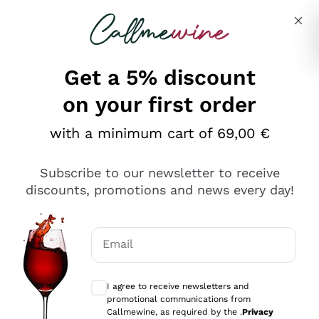
Skip to content
Describe what you are looking for
Get a 5% discount
on your first order
Ottimo
with a minimum cart of 69,00 €
4,5
/5
2.566
Subscribe to our newsletter to receive
recensioni
discounts, promotions and news every day!
Le nostre recensioni a 4 e 5 stelle.
Clicca qui per leggerle tutte >
Email
Precedente
Successivo
Optional consents to receive communicat
I agree to receive newsletters and
Ieri
promotional communications from
Ordine tutto ok, niente da dire a riguardo. Il sito in se
Callmewine, as required by the .
Privacy