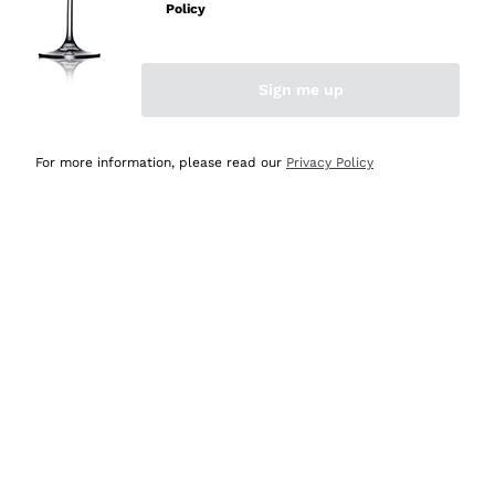
Policy
Acquirente verificato
Sign me up
Ieri
Semplice nell'uso, puntuali e veloci.
For more information, please read our
Privacy Policy
Acquirente verificato
Ieri
Ottima come sempre!
Acquirente verificato
2 Giorni Fa
Buona esperienza
Acquirente verificato