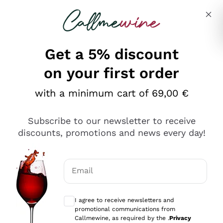
Skip to content
Describe what you are looking for
Get a 5% discount
on your first order
Ottimo
with a minimum cart of 69,00 €
4,5
/5
2.551
Subscribe to our newsletter to receive
recensioni
discounts, promotions and news every day!
Le nostre recensioni a 4 e 5 stelle.
Clicca qui per leggerle tutte >
Email
Precedente
Successivo
Optional consents to receive communicat
I agree to receive newsletters and
Oggi
promotional communications from
Perfetti e attenti al cliente
Callmewine, as required by the .
Privacy