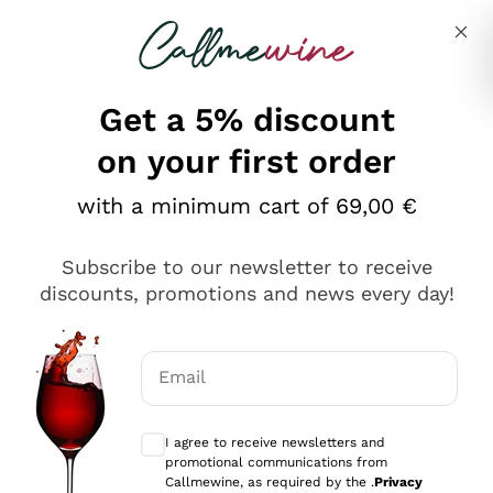
Skip to content
Describe what you are looking for
Get a 5% discount
on your first order
Ottimo
with a minimum cart of 69,00 €
4,5
/5
2.552
Subscribe to our newsletter to receive
recensioni
discounts, promotions and news every day!
Le nostre recensioni a 4 e 5 stelle.
Clicca qui per leggerle tutte >
Email
Precedente
Successivo
Optional consents to receive communicat
I agree to receive newsletters and
Oggi
promotional communications from
Ottima facilità di acquisto sul sito e consegna
Callmewine, as required by the .
Privacy