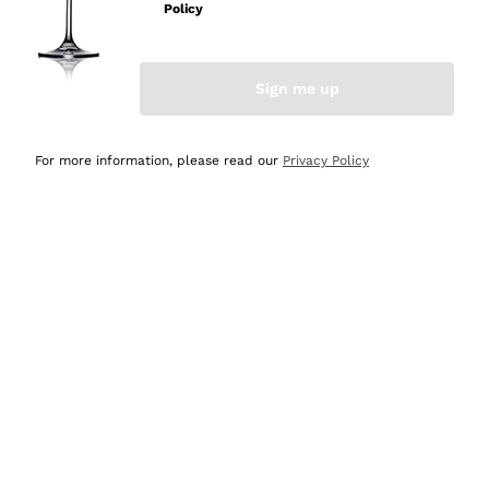
velocissima
Policy
Acquirente verificato
Sign me up
Ieri
Perfetti e attenti al cliente
For more information, please read our
Privacy Policy
Acquirente verificato
2 Giorni Fa
Semplice nell'uso, puntuali e veloci.
Acquirente verificato
2 Giorni Fa
Ottima come sempre!