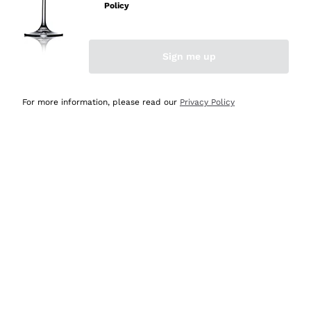
velocissima
Policy
Acquirente verificato
Sign me up
Ieri
Perfetti e attenti al cliente
For more information, please read our
Privacy Policy
Acquirente verificato
2 Giorni Fa
Semplice nell'uso, puntuali e veloci.
Acquirente verificato
2 Giorni Fa
Ottima come sempre!