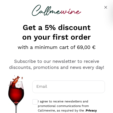
Skip to content
Describe what you are looking for
Get a 5% discount
on your first order
Ottimo
with a minimum cart of 69,00 €
4,5
/5
2.552
Subscribe to our newsletter to receive
recensioni
discounts, promotions and news every day!
Le nostre recensioni a 4 e 5 stelle.
Clicca qui per leggerle tutte >
Email
Precedente
Successivo
Optional consents to receive communicat
I agree to receive newsletters and
Oggi
promotional communications from
Ottima facilità di acquisto sul sito e consegna
Callmewine, as required by the .
Privacy