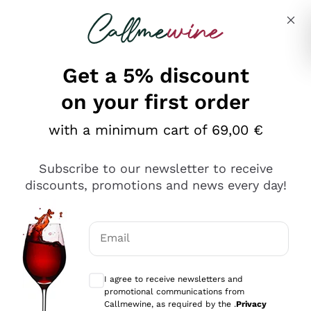
Skip to content
Describe what you are looking for
Get a 5% discount
on your first order
Ottimo
with a minimum cart of 69,00 €
4,5
/5
2.559
Subscribe to our newsletter to receive
recensioni
discounts, promotions and news every day!
Le nostre recensioni a 4 e 5 stelle.
Clicca qui per leggerle tutte >
Email
Precedente
Successivo
Optional consents to receive communicat
I agree to receive newsletters and
Oggi
promotional communications from
Il catalogo offre moltissime possibilità di scelta tra tanti
Callmewine, as required by the .
Privacy