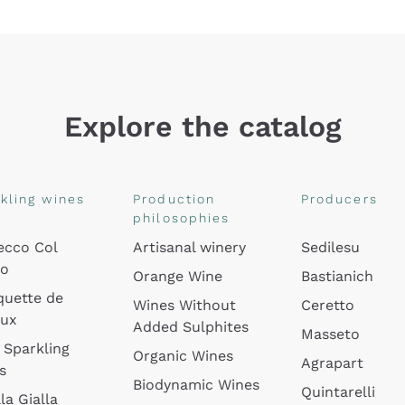
Explore the catalog
kling wines
Production
Producers
philosophies
ecco Col
Artisanal winery
Sedilesu
do
Orange Wine
Bastianich
quette de
Wines Without
Ceretto
oux
Added Sulphites
Masseto
 Sparkling
Organic Wines
Agrapart
s
Biodynamic Wines
Quintarelli
la Gialla