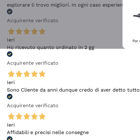
esplorare li trovo migliori. In ogni caso esperienza buo
Acquirente verificato
Ieri
For
Ho ricevuto quanto ordinato in 2 gg
Acquirente verificato
Ieri
Sono Cliente da anni dunque credo di aver detto tutto
Acquirente verificato
Ieri
Affidabili e precisi nelle consegne