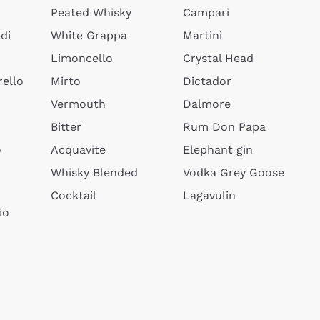
Peated Whisky
Campari
di
White Grappa
Martini
Limoncello
Crystal Head
ello
Mirto
Dictador
Vermouth
Dalmore
Bitter
Rum Don Papa
o
Acquavite
Elephant gin
Whisky Blended
Vodka Grey Goose
Cocktail
Lagavulin
io