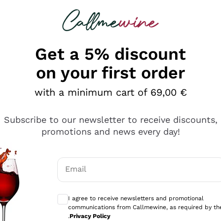
 looking for
Champagne
Sparkling Wines
Al
Get a 5% discount
on your first order
with a minimum cart of 69,00 €
Subscribe to our newsletter to receive discounts,
promotions and news every day!
Email
Optional consents to receive communicati
I agree to receive newsletters and promotional
communications from Callmewine, as required by th
se non è male ma secondo me ci sono alternative che hanno p
.
Privacy Policy