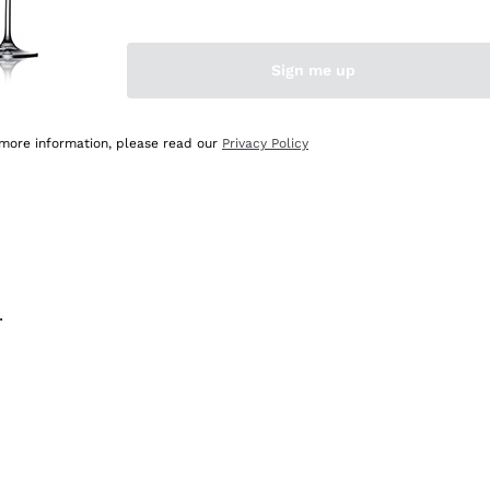
na e lo consiglio! 👍
Sign me up
 more information, please read our
Privacy Policy
.