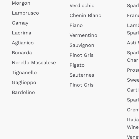
Morgon
Verdicchio
Spar
Lambrusco
Chenin Blanc
Fran
Gamay
Fiano
Lam
Lacrima
Spar
Vermentino
Aglianico
Asti
Sauvignon
Bonarda
Spar
Pinot Gris
Char
Nerello Mascalese
Pigato
Pros
Tignanello
Sauternes
Swee
Gaglioppo
Pinot Gris
Cart
Bardolino
Spar
Cre
Itali
Wine
Vene