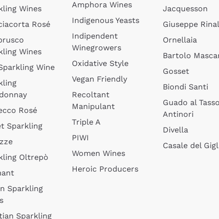
Amphora Wines
kling Wines
Jacquesson
Indigenous Yeasts
ciacorta Rosé
Giuseppe Rinal
Indipendent
brusco
Ornellaia
Winegrowers
kling Wines
Bartolo Mascar
Oxidative Style
 Sparkling Wine
Gosset
Vegan Friendly
kling
Biondi Santi
donnay
Recoltant
Guado al Tass
Manipulant
ecco Rosé
Antinori
Triple A
t Sparkling
Divella
PIWI
izze
Casale del Gigl
Women Wines
kling Oltrepò
Heroic Producers
mant
an Sparkling
s
tian Sparkling