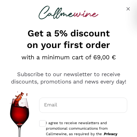
Skip to content
Describe what you are looking for
Get a 5% discount
on your first order
Ottimo
with a minimum cart of 69,00 €
4,5
/5
2.566
Subscribe to our newsletter to receive
recensioni
discounts, promotions and news every day!
Le nostre recensioni a 4 e 5 stelle.
Clicca qui per leggerle tutte >
Email
Precedente
Successivo
Optional consents to receive communicat
I agree to receive newsletters and
Ieri
promotional communications from
Ordine tutto ok, niente da dire a riguardo. Il sito in se
Callmewine, as required by the .
Privacy