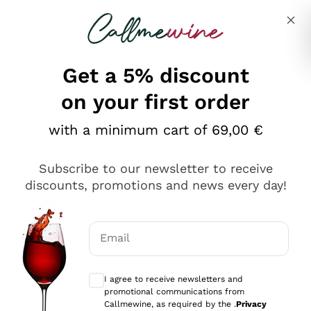
Skip to content
Describe what you are looking for
Get a 5% discount
on your first order
Ottimo
with a minimum cart of 69,00 €
4,5
/5
2.566
Subscribe to our newsletter to receive
recensioni
discounts, promotions and news every day!
Le nostre recensioni a 4 e 5 stelle.
Clicca qui per leggerle tutte >
Email
Precedente
Successivo
Optional consents to receive communicat
I agree to receive newsletters and
Ieri
promotional communications from
Ordine tutto ok, niente da dire a riguardo. Il sito in se
Callmewine, as required by the .
Privacy