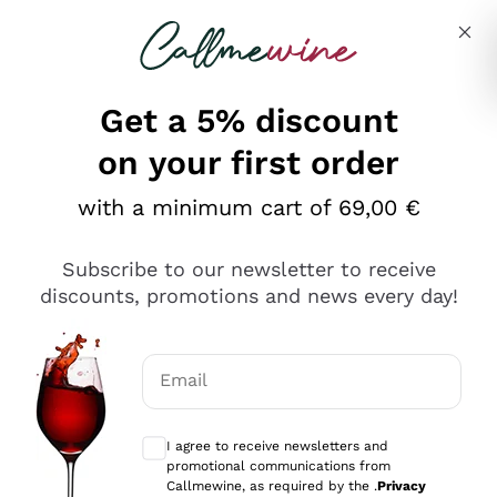
Skip to content
Describe what you are looking for
Get a 5% discount
on your first order
Ottimo
with a minimum cart of 69,00 €
4,5
/5
2.559
Subscribe to our newsletter to receive
recensioni
discounts, promotions and news every day!
Le nostre recensioni a 4 e 5 stelle.
Clicca qui per leggerle tutte >
Email
Precedente
Successivo
Optional consents to receive communicat
I agree to receive newsletters and
Oggi
promotional communications from
Il catalogo offre moltissime possibilità di scelta tra tanti
Callmewine, as required by the .
Privacy