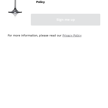
professionalità
Policy
Acquirente verificato
Sign me up
Ieri
Seri affidabili
For more information, please read our
Privacy Policy
Acquirente verificato
Ieri
Il catalogo offre moltissime possibilità di scelta tra tanti
prodotti diversi e con un ampio range di prezzo. Le
indicazioni dei consulenti sono estremamente chiare e
conformi alle caratteristiche dei prodotti acquistati
Acquirente verificato