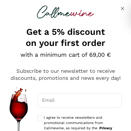
Skip to content
Describe what you are looking for
Get a 5% discount
on your first order
Ottimo
with a minimum cart of 69,00 €
4,5
/5
2.561
Subscribe to our newsletter to receive
recensioni
discounts, promotions and news every day!
Le nostre recensioni a 4 e 5 stelle.
Clicca qui per leggerle tutte >
Email
Precedente
Successivo
Optional consents to receive communicat
I agree to receive newsletters and
Oggi
promotional communications from
Acquisto semplice nelle modalità, gestito con rapidità e
Callmewine, as required by the .
Privacy