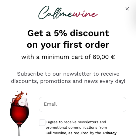
Skip to content
Describe what you are looking for
Get a 5% discount
on your first order
Ottimo
with a minimum cart of 69,00 €
4,5
/5
2.552
Subscribe to our newsletter to receive
recensioni
discounts, promotions and news every day!
Le nostre recensioni a 4 e 5 stelle.
Clicca qui per leggerle tutte >
Email
Precedente
Successivo
Optional consents to receive communicat
I agree to receive newsletters and
Oggi
promotional communications from
Ottima facilità di acquisto sul sito e consegna
Callmewine, as required by the .
Privacy