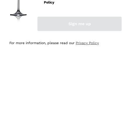
velocissima
Policy
Acquirente verificato
Sign me up
Ieri
Perfetti e attenti al cliente
For more information, please read our
Privacy Policy
Acquirente verificato
Ieri
Semplice nell'uso, puntuali e veloci.
Acquirente verificato
Ieri
Ottima come sempre!