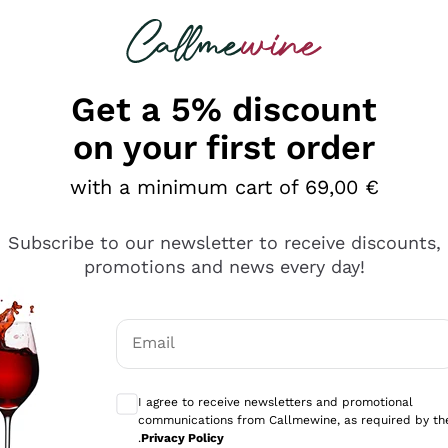
 looking for
Champagne
Sparkling Wines
Al
Get a 5% discount
on your first order
with a minimum cart of 69,00 €
Subscribe to our newsletter to receive discounts,
promotions and news every day!
Email
Optional consents to receive communicati
I agree to receive newsletters and promotional
communications from Callmewine, as required by th
tanti prodotti diversi e con un ampio range di prezzo. Le 
.
Privacy Policy