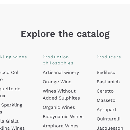
Explore the catalog
kling wines
Production
Producers
philosophies
ecco Col
Artisanal winery
Sedilesu
do
Orange Wine
Bastianich
quette de
Wines Without
Ceretto
oux
Added Sulphites
Masseto
 Sparkling
Organic Wines
Agrapart
s
Biodynamic Wines
Quintarelli
la Gialla
Amphora Wines
kling Wines
Jacquesson