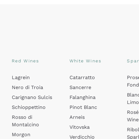
Red Wines
White Wines
Spar
Lagrein
Catarratto
Pros
Fon
Nero di Troia
Sancerre
Blan
Carignano Sulcis
Falanghina
Lim
Schioppettino
Pinot Blanc
Rosé
Rosso di
Arneis
Wine
Montalcino
Vitovska
Ribol
Morgon
Verdicchio
Spar