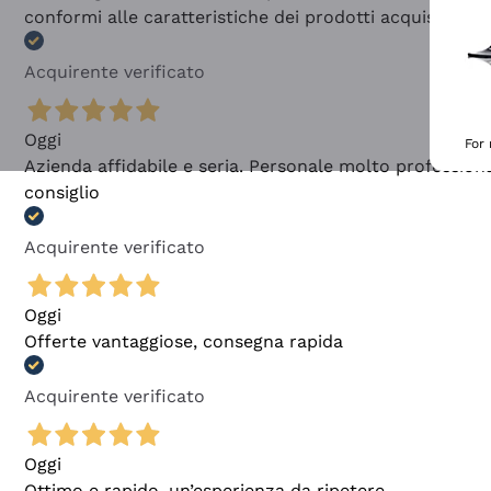
conformi alle caratteristiche dei prodotti acquistati
Acquirente verificato
Oggi
For
Azienda affidabile e seria. Personale molto profession
consiglio
Acquirente verificato
Oggi
Offerte vantaggiose, consegna rapida
Acquirente verificato
Oggi
Ottimo e rapido, un’esperienza da ripetere