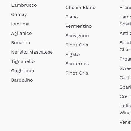
Lambrusco
Chenin Blanc
Fran
Gamay
Fiano
Lam
Lacrima
Spar
Vermentino
Aglianico
Asti
Sauvignon
Bonarda
Spar
Pinot Gris
Char
Nerello Mascalese
Pigato
Pros
Tignanello
Sauternes
Swee
Gaglioppo
Pinot Gris
Cart
Bardolino
Spar
Cre
Itali
Wine
Vene