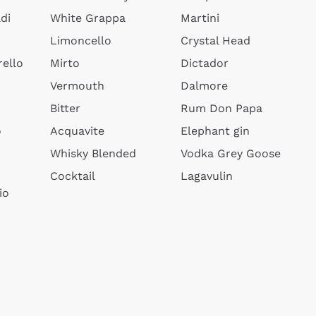
di
White Grappa
Martini
Limoncello
Crystal Head
ello
Mirto
Dictador
Vermouth
Dalmore
Bitter
Rum Don Papa
o
Acquavite
Elephant gin
Whisky Blended
Vodka Grey Goose
Cocktail
Lagavulin
io