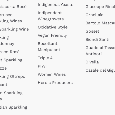
Indigenous Yeasts
ciacorta Rosé
Giuseppe Rinal
Indipendent
brusco
Ornellaia
Winegrowers
kling Wines
Bartolo Mascar
Oxidative Style
 Sparkling Wine
Gosset
Vegan Friendly
kling
Biondi Santi
donnay
Recoltant
Guado al Tass
Manipulant
ecco Rosé
Antinori
Triple A
t Sparkling
Divella
PIWI
izze
Casale del Gigl
Women Wines
kling Oltrepò
Heroic Producers
mant
an Sparkling
s
tian Sparkling