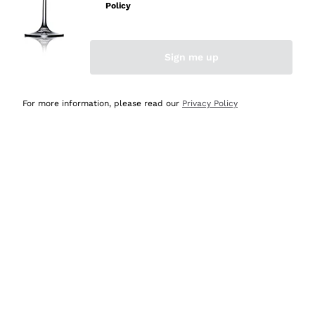
professionalità
Policy
Acquirente verificato
Sign me up
Oggi
Seri affidabili
For more information, please read our
Privacy Policy
Acquirente verificato
Ieri
Il catalogo offre moltissime possibilità di scelta tra tanti
prodotti diversi e con un ampio range di prezzo. Le
indicazioni dei consulenti sono estremamente chiare e
conformi alle caratteristiche dei prodotti acquistati
Acquirente verificato