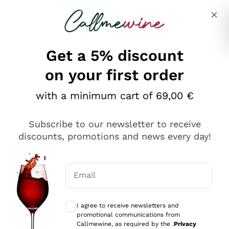
Skip to content
Describe what you are looking for
Get a 5% discount
on your first order
Ottimo
with a minimum cart of 69,00 €
4,5
/5
2.561
Subscribe to our newsletter to receive
recensioni
discounts, promotions and news every day!
Le nostre recensioni a 4 e 5 stelle.
Clicca qui per leggerle tutte >
Email
Precedente
Successivo
Optional consents to receive communicat
I agree to receive newsletters and
Oggi
promotional communications from
Acquisto semplice nelle modalità, gestito con rapidità e
Callmewine, as required by the .
Privacy