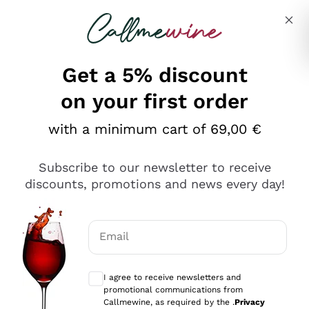
Skip to content
Describe what you are looking for
Get a 5% discount
on your first order
Ottimo
with a minimum cart of 69,00 €
4,5
/5
2.566
Subscribe to our newsletter to receive
recensioni
discounts, promotions and news every day!
Le nostre recensioni a 4 e 5 stelle.
Clicca qui per leggerle tutte >
Email
Precedente
Successivo
Optional consents to receive communicat
I agree to receive newsletters and
2 Giorni Fa
promotional communications from
Ordine tutto ok, niente da dire a riguardo. Il sito in se
Callmewine, as required by the .
Privacy