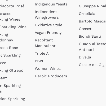
Indigenous Yeasts
ciacorta Rosé
Giuseppe Rinal
Indipendent
brusco
Ornellaia
Winegrowers
kling Wines
Bartolo Mascar
Oxidative Style
 Sparkling Wine
Gosset
Vegan Friendly
kling
Biondi Santi
donnay
Recoltant
Guado al Tass
Manipulant
ecco Rosé
Antinori
Triple A
t Sparkling
Divella
PIWI
izze
Casale del Gigl
Women Wines
kling Oltrepò
Heroic Producers
mant
an Sparkling
s
tian Sparkling