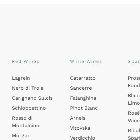
Red Wines
White Wines
Spar
Lagrein
Catarratto
Pros
Fon
Nero di Troia
Sancerre
Blan
Carignano Sulcis
Falanghina
Lim
Schioppettino
Pinot Blanc
Rosé
Rosso di
Arneis
Wine
Montalcino
Vitovska
Ribol
Morgon
Verdicchio
Spar