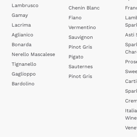
Lambrusco
Chenin Blanc
Fran
Gamay
Fiano
Lam
Lacrima
Spar
Vermentino
Aglianico
Asti
Sauvignon
Bonarda
Spar
Pinot Gris
Char
Nerello Mascalese
Pigato
Pros
Tignanello
Sauternes
Swee
Gaglioppo
Pinot Gris
Cart
Bardolino
Spar
Cre
Itali
Wine
Vene