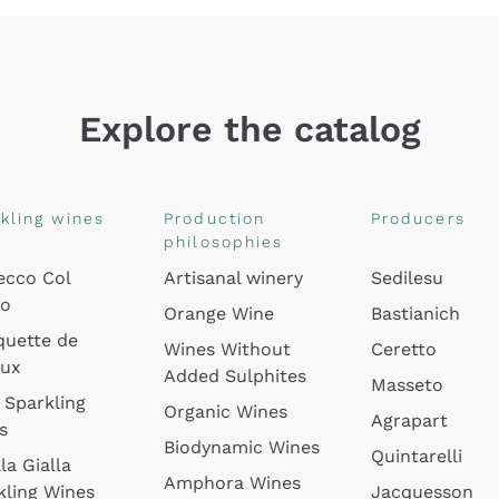
Explore the catalog
kling wines
Production
Producers
philosophies
ecco Col
Artisanal winery
Sedilesu
do
Orange Wine
Bastianich
quette de
Wines Without
Ceretto
oux
Added Sulphites
Masseto
 Sparkling
Organic Wines
Agrapart
s
Biodynamic Wines
Quintarelli
la Gialla
Amphora Wines
kling Wines
Jacquesson