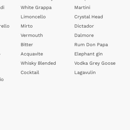
di
White Grappa
Martini
Limoncello
Crystal Head
ello
Mirto
Dictador
Vermouth
Dalmore
Bitter
Rum Don Papa
o
Acquavite
Elephant gin
Whisky Blended
Vodka Grey Goose
Cocktail
Lagavulin
io