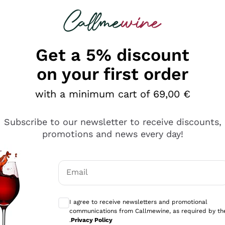
 looking for
Champagne
Sparkling Wines
Al
Get a 5% discount
on your first order
with a minimum cart of 69,00 €
Subscribe to our newsletter to receive discounts,
promotions and news every day!
Email
Optional consents to receive communicati
I agree to receive newsletters and promotional
communications from Callmewine, as required by th
tanti prodotti diversi e con un ampio range di prezzo. Le 
.
Privacy Policy