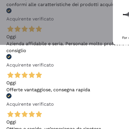
conformi alle caratteristiche dei prodotti acquistati
Acquirente verificato
Oggi
For
Azienda affidabile e seria. Personale molto profession
consiglio
Acquirente verificato
Oggi
Offerte vantaggiose, consegna rapida
Acquirente verificato
Oggi
Ottimo e rapido, un’esperienza da ripetere