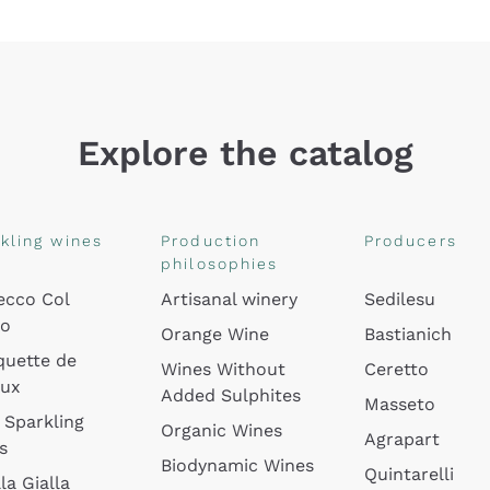
Explore the catalog
kling wines
Production
Producers
philosophies
ecco Col
Artisanal winery
Sedilesu
do
Orange Wine
Bastianich
quette de
Wines Without
Ceretto
oux
Added Sulphites
Masseto
 Sparkling
Organic Wines
Agrapart
s
Biodynamic Wines
Quintarelli
la Gialla