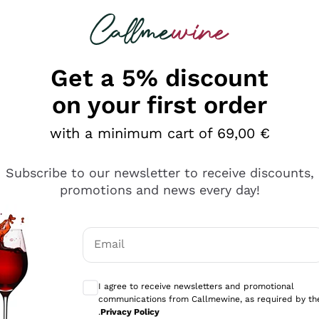
 looking for
Champagne
Sparkling Wines
Al
Get a 5% discount
on your first order
with a minimum cart of 69,00 €
Subscribe to our newsletter to receive discounts,
promotions and news every day!
Email
Optional consents to receive communicati
I agree to receive newsletters and promotional
communications from Callmewine, as required by th
se non è male ma secondo me ci sono alternative che hanno p
.
Privacy Policy