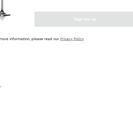
na e lo consiglio! 👍
Sign me up
 more information, please read our
Privacy Policy
.