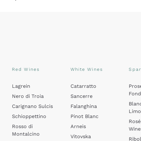
Red Wines
White Wines
Spar
Lagrein
Catarratto
Pros
Fon
Nero di Troia
Sancerre
Blan
Carignano Sulcis
Falanghina
Lim
Schioppettino
Pinot Blanc
Rosé
Rosso di
Arneis
Wine
Montalcino
Vitovska
Ribol