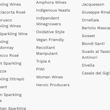
Amphora Wines
kling Wines
Jacquesson
Indigenous Yeasts
ciacorta Rosé
Giuseppe Rinal
Indipendent
brusco
Ornellaia
Winegrowers
kling Wines
Bartolo Mascar
Oxidative Style
 Sparkling Wine
Gosset
Vegan Friendly
kling
Biondi Santi
donnay
Recoltant
Guado al Tass
Manipulant
ecco Rosé
Antinori
Triple A
t Sparkling
Divella
PIWI
izze
Casale del Gigl
Women Wines
kling Oltrepò
Heroic Producers
mant
an Sparkling
s
tian Sparkling