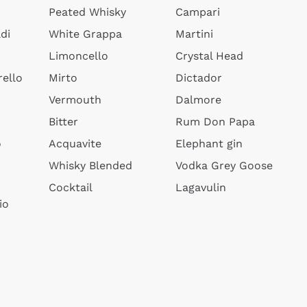
Peated Whisky
Campari
di
White Grappa
Martini
Limoncello
Crystal Head
ello
Mirto
Dictador
Vermouth
Dalmore
Bitter
Rum Don Papa
o
Acquavite
Elephant gin
Whisky Blended
Vodka Grey Goose
Cocktail
Lagavulin
io