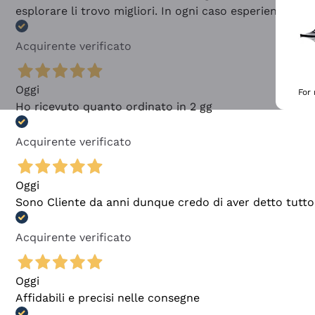
esplorare li trovo migliori. In ogni caso esperienza buo
Acquirente verificato
Oggi
For
Ho ricevuto quanto ordinato in 2 gg
Acquirente verificato
Oggi
Sono Cliente da anni dunque credo di aver detto tutto
Acquirente verificato
Oggi
Affidabili e precisi nelle consegne