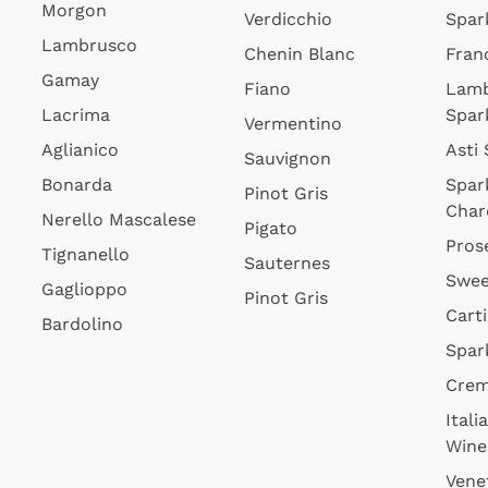
Morgon
Verdicchio
Spar
Lambrusco
Chenin Blanc
Fran
Gamay
Fiano
Lam
Lacrima
Spar
Vermentino
Aglianico
Asti
Sauvignon
Bonarda
Spar
Pinot Gris
Char
Nerello Mascalese
Pigato
Pros
Tignanello
Sauternes
Swee
Gaglioppo
Pinot Gris
Cart
Bardolino
Spar
Cre
Itali
Wine
Vene