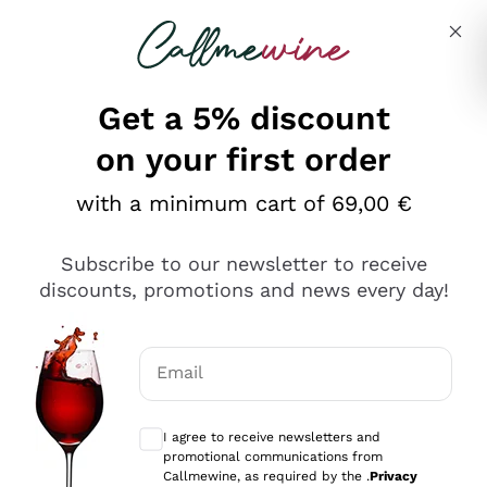
Skip to content
Describe what you are looking for
Get a 5% discount
on your first order
Ottimo
with a minimum cart of 69,00 €
4,5
/5
2.566
Subscribe to our newsletter to receive
recensioni
discounts, promotions and news every day!
Le nostre recensioni a 4 e 5 stelle.
Clicca qui per leggerle tutte >
Email
Precedente
Successivo
Optional consents to receive communicat
I agree to receive newsletters and
2 Giorni Fa
promotional communications from
Ordine tutto ok, niente da dire a riguardo. Il sito in se
Callmewine, as required by the .
Privacy