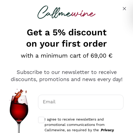
Skip to content
Describe what you are looking for
Get a 5% discount
on your first order
Ottimo
with a minimum cart of 69,00 €
4,5
/5
2.566
Subscribe to our newsletter to receive
recensioni
discounts, promotions and news every day!
Le nostre recensioni a 4 e 5 stelle.
Clicca qui per leggerle tutte >
Email
Precedente
Successivo
Optional consents to receive communicat
I agree to receive newsletters and
Ieri
promotional communications from
Ordine tutto ok, niente da dire a riguardo. Il sito in se
Callmewine, as required by the .
Privacy