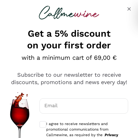
Skip to content
Describe what you are looking for
Get a 5% discount
on your first order
Ottimo
with a minimum cart of 69,00 €
4,5
/5
2.566
Subscribe to our newsletter to receive
recensioni
discounts, promotions and news every day!
Le nostre recensioni a 4 e 5 stelle.
Clicca qui per leggerle tutte >
Email
Precedente
Successivo
Optional consents to receive communicat
I agree to receive newsletters and
Oggi
promotional communications from
Ordine tutto ok, niente da dire a riguardo. Il sito in se
Callmewine, as required by the .
Privacy