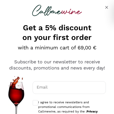
Skip to content
Describe what you are looking for
Get a 5% discount
on your first order
Ottimo
with a minimum cart of 69,00 €
4,5
/5
2.566
Subscribe to our newsletter to receive
recensioni
discounts, promotions and news every day!
Le nostre recensioni a 4 e 5 stelle.
Clicca qui per leggerle tutte >
Email
Precedente
Successivo
Optional consents to receive communicat
I agree to receive newsletters and
Oggi
promotional communications from
Ordine tutto ok, niente da dire a riguardo. Il sito in se
Callmewine, as required by the .
Privacy