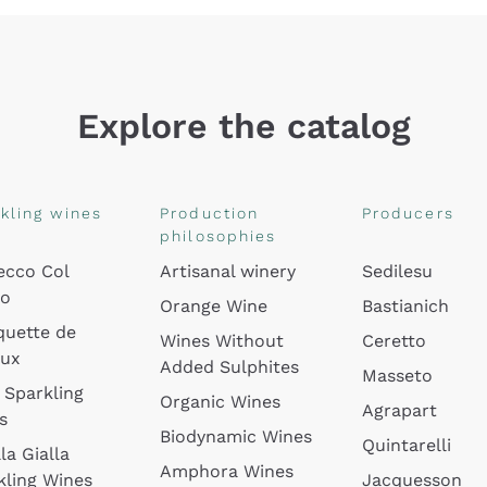
Explore the catalog
kling wines
Production
Producers
philosophies
ecco Col
Artisanal winery
Sedilesu
do
Orange Wine
Bastianich
quette de
Wines Without
Ceretto
oux
Added Sulphites
Masseto
 Sparkling
Organic Wines
Agrapart
s
Biodynamic Wines
Quintarelli
la Gialla
Amphora Wines
kling Wines
Jacquesson