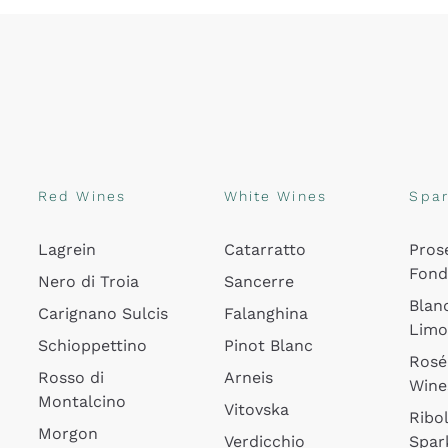
Red Wines
White Wines
Spar
Lagrein
Catarratto
Pros
Fon
Nero di Troia
Sancerre
Blan
Carignano Sulcis
Falanghina
Lim
Schioppettino
Pinot Blanc
Rosé
Rosso di
Arneis
Wine
Montalcino
Vitovska
Ribol
Morgon
Verdicchio
Spar