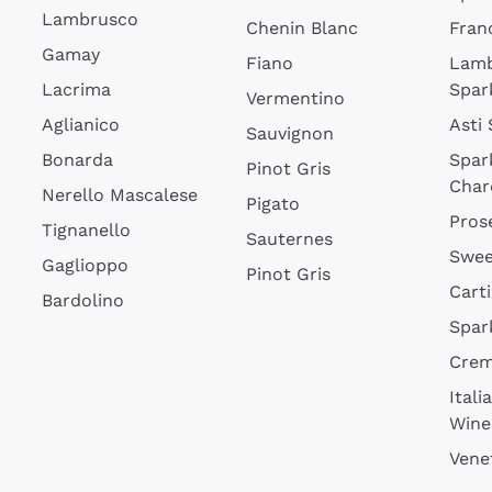
Lambrusco
Chenin Blanc
Fran
Gamay
Fiano
Lam
Lacrima
Spar
Vermentino
Aglianico
Asti
Sauvignon
Bonarda
Spar
Pinot Gris
Char
Nerello Mascalese
Pigato
Pros
Tignanello
Sauternes
Swee
Gaglioppo
Pinot Gris
Cart
Bardolino
Spar
Cre
Itali
Wine
Vene