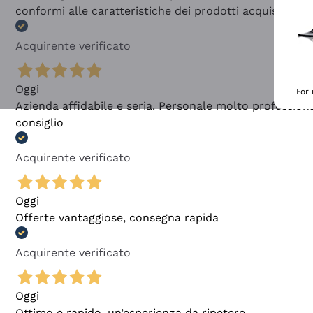
conformi alle caratteristiche dei prodotti acquistati
Acquirente verificato
Oggi
For
Azienda affidabile e seria. Personale molto profession
consiglio
Acquirente verificato
Oggi
Offerte vantaggiose, consegna rapida
Acquirente verificato
Oggi
Ottimo e rapido, un’esperienza da ripetere