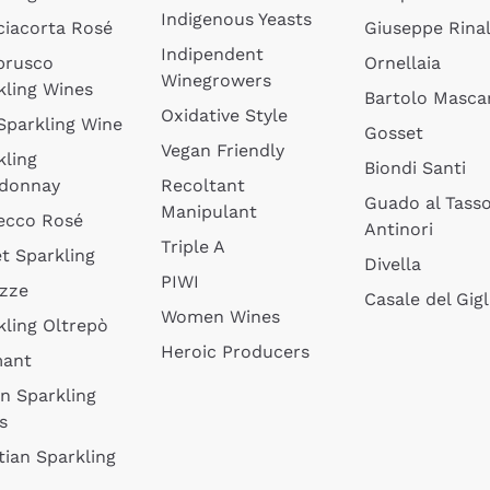
Indigenous Yeasts
ciacorta Rosé
Giuseppe Rinal
Indipendent
brusco
Ornellaia
Winegrowers
kling Wines
Bartolo Mascar
Oxidative Style
 Sparkling Wine
Gosset
Vegan Friendly
kling
Biondi Santi
donnay
Recoltant
Guado al Tass
Manipulant
ecco Rosé
Antinori
Triple A
t Sparkling
Divella
PIWI
izze
Casale del Gigl
Women Wines
kling Oltrepò
Heroic Producers
mant
an Sparkling
s
tian Sparkling