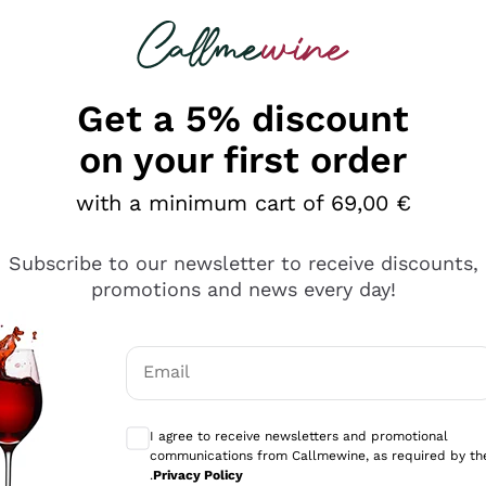
 looking for
Champagne
Sparkling Wines
Al
Get a 5% discount
on your first order
with a minimum cart of 69,00 €
Subscribe to our newsletter to receive discounts,
promotions and news every day!
Email
Optional consents to receive communicati
I agree to receive newsletters and promotional
communications from Callmewine, as required by th
tanti prodotti diversi e con un ampio range di prezzo. Le 
.
Privacy Policy