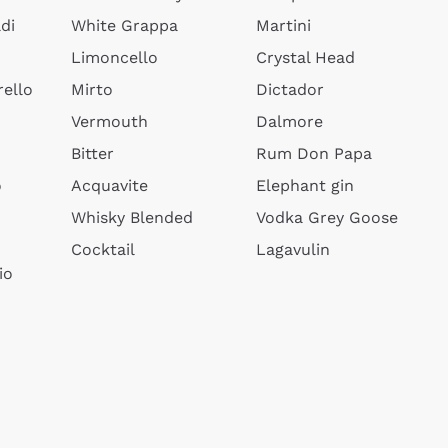
di
White Grappa
Martini
Limoncello
Crystal Head
ello
Mirto
Dictador
Vermouth
Dalmore
Bitter
Rum Don Papa
o
Acquavite
Elephant gin
Whisky Blended
Vodka Grey Goose
Cocktail
Lagavulin
io