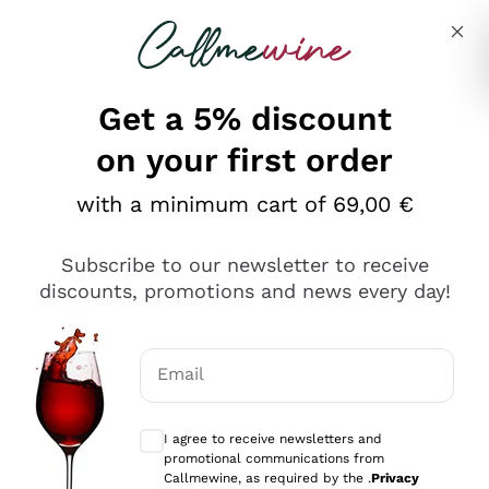
Skip to content
Describe what you are looking for
Get a 5% discount
on your first order
Ottimo
with a minimum cart of 69,00 €
4,5
/5
2.566
Subscribe to our newsletter to receive
recensioni
discounts, promotions and news every day!
Le nostre recensioni a 4 e 5 stelle.
Clicca qui per leggerle tutte >
Email
Precedente
Successivo
Optional consents to receive communicat
I agree to receive newsletters and
Oggi
promotional communications from
Ordine tutto ok, niente da dire a riguardo. Il sito in se
Callmewine, as required by the .
Privacy